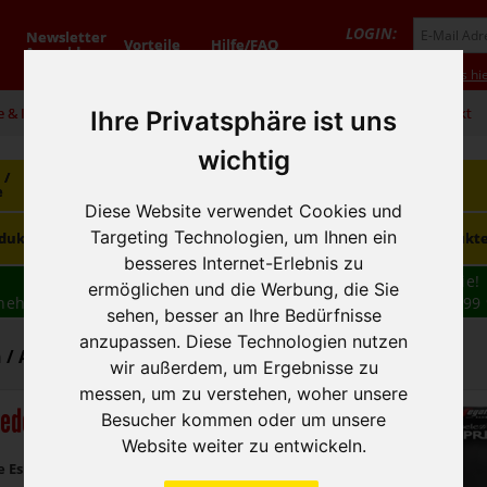
LOGIN:
Newsletter
Vorteile
Hilfe/FAQ
Anmeldung
Neukunde? Infos hie
e & Infos
01 / 599 92
office@hausfreund.at
Kontakt
Ihre Privatsphäre ist uns
wichtig
 /
Getränke
Getränke
Kaffee / Tee
e
alkoholfrei
alkoholisch
Diese Website verwendet Cookies und
Süsswaren /
Targeting Technologien, um Ihnen ein
dukte
Tiefkühlprodukte
Hygieneprodukt
Knabbereien
besseres Internet-Erlebnis zu
Wir haben freie und zeitnahe Liefertermine für Sie!
ermöglichen und die Werbung, die Sie
nehmen wir Ihre
BESTELLUNG
auch
TELEFONISCH
auf: 01 599 
sehen, besser an Ihre Bedürfnisse
16:30
anzupassen. Diese Technologien nutzen
 / Angebote
wir außerdem, um Ergebnisse zu
messen, um zu verstehen, woher unsere
edo Kaffee
Besucher kommen oder um unsere
Website weiter zu entwickeln.
e Espresso