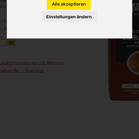
hne
Alle akzeptieren
ckung
Einstellungen ändern
 22,08
exkl. MwSt.)
¦ 26,49 je 1 Kilo
oduktinformationen (z.B. Allergene,
haltsstoffe…) Download