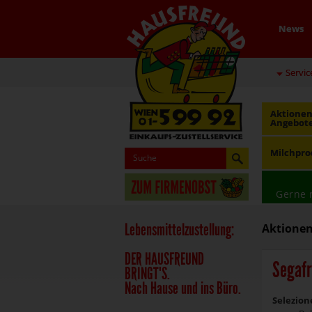
News
Servic
Aktionen
Angebot
Milchpro
Gerne 
Lebensmittelzustellung:
Aktionen
DER HAUSFREUND
Segafr
BRINGT'S.
Nach Hause und ins Büro.
Selezion