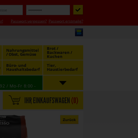
r!
Passwort vergessen?
Passwort erstmalig?
Brot /
Nahrungsmittel
Backwaren /
/ Obst, Gemüse
Kuchen
Büro- und
Tier,
e
Haushaltsbedarf
Haustierbedarf
92 / Mo-Fr 8:00 -
IHR EINKAUFSWAGEN
(
0
)