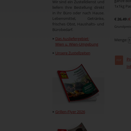
ganze Bo
Wir sind ein Zustelldienst und
1x1kg Pa
liefern Ihre Bestellung direkt
in Ihr Büro oder nach Hause.
Lebensmittel, Getränke,
€ 26,49
€
(
frisches Obst, Haushalts- und
Grundpreis 
Bürobedarf.
Das Ausliefergebiet:
Menge:
Wien u. Wien-Umgebung
Unsere Zustellzeiten
Pr
In
Grillen-Flyer 2026