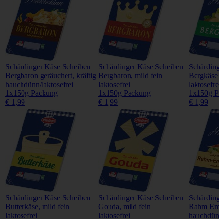
Schärdinger Käse Scheiben
Schärdinger Käse Scheiben
Schärdin
Bergbaron geräuchert, kräftig
Bergbaron, mild fein
Bergkäse
hauchdünn/laktosefrei
laktosefrei
laktosefre
1x150g Packung
1x150g Packung
1x150g P
€ 1,99
€ 1,99
€ 1,99
Schärdinger Käse Scheiben
Schärdinger Käse Scheiben
Schärdin
Butterkäse, mild fein
Gouda, mild fein
Rahm Em
laktosefrei
laktosefrei
hauchdünn