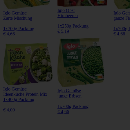
Iglo Obst
Iglo Gemüse
Iglo Ge
Himbeeren
Zarte Mischung
ganze Fi
1x250g Packung
1x700g Packung
1x700g 
€ 5,19
€ 4,66
€ 4,66
Iglo Gemüse
Iglo Gemüse
Ideenküche Protein Mix
junge Erbsen
1x400g Packung
1x700g Packung
€ 4,00
€ 4,66