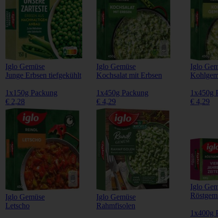
Iglo Gemüse
Iglo Gemüse
Iglo Ge
Junge Erbsen tiefgekühlt
Kochsalat mit Erbsen
Kohlgem
1x150g Packung
1x450g Packung
1x450g 
€ 2,28
€ 4,29
€ 4,29
Iglo Ge
Röstgemü
Iglo Gemüse
Iglo Gemüse
Letscho
Rahmfisolen
1x400g 