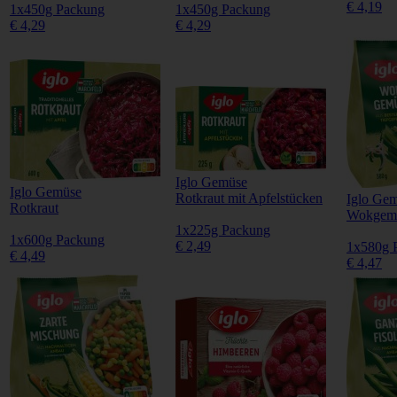
€ 4,19
1x450g Packung
1x450g Packung
€ 4,29
€ 4,29
Iglo Gemüse
Iglo Gemüse
Rotkraut mit Apfelstücken
Iglo Ge
Rotkraut
Wokgem
1x225g Packung
1x600g Packung
€ 2,49
1x580g 
€ 4,49
€ 4,47