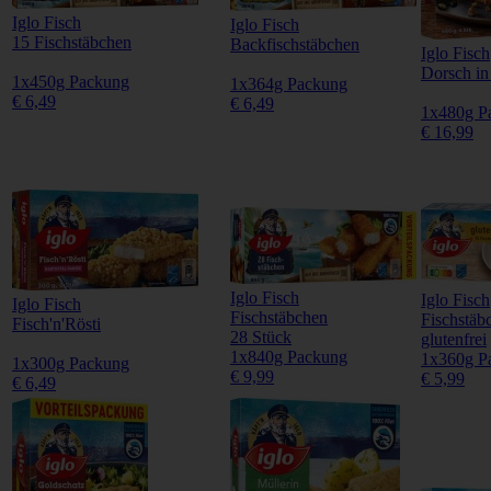
Iglo Fisch
Iglo Fisch
15 Fischstäbchen
Backfischstäbchen
Iglo Fisch
Dorsch in
1x450g Packung
1x364g Packung
€ 6,49
€ 6,49
1x480g P
€ 16,99
Iglo Fisch
Iglo Fisch
Iglo Fisch
Fischstäbchen
Fischstäb
Fisch'n'Rösti
28 Stück
glutenfrei
1x840g Packung
1x360g P
1x300g Packung
€ 9,99
€ 5,99
€ 6,49