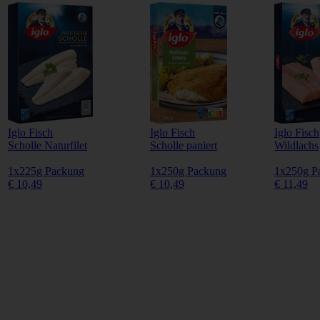
Iglo Fisch
Iglo Fisch
Iglo Fisch
Scholle Naturfilet
Scholle paniert
Wildlachs
1x225g Packung
1x250g Packung
1x250g P
€ 10,49
€ 10,49
€ 11,49