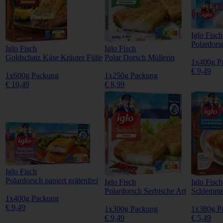
Iglo Fisch
Polardorsc
Iglo Fisch
Iglo Fisch
Goldschatz Käse Kräuter Fülle
Polar Dorsch Müllerin
1x400g P
€ 9,49
1x600g Packung
1x250g Packung
€ 10,49
€ 8,99
Iglo Fisch
Polardorsch paniert grätenfrei
Iglo Fisch
Iglo Fisch
Polardorsch Serbische Art
Schlemmer
1x400g Packung
€ 9,49
1x300g Packung
1x380g P
€ 9,49
€ 5,49