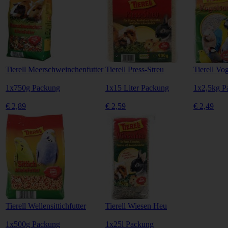
Tierell Meerschweinchenfutter
Tierell Press-Streu
Tierell Vo
1x750g Packung
1x15 Liter Packung
1x2,5kg P
€ 2,89
€ 2,59
€ 2,49
Tierell Wellensittichfutter
Tierell Wiesen Heu
1x500g Packung
1x25l Packung