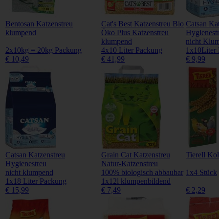
Bentosan Katzenstreu
Cat's Best Katzenstreu Bio
Catsan Kat
klumpend
Öko Plus Katzenstreu
Hygienest
klumpend
nicht Klu
2x10kg = 20kg Packung
4x10 Liter Packung
1x10Liter
€ 10,49
€ 41,99
€ 9,99
Catsan Katzenstreu
Grain Cat Katzenstreu
Tierell Ko
Hygienestreu
Natur-Katzenstreu
nicht klumpend
100% biologisch abbaubar
1x4 Stück
1x18 Liter Packung
1x12l klumpenbildend
€ 15,99
€ 7,49
€ 2,29