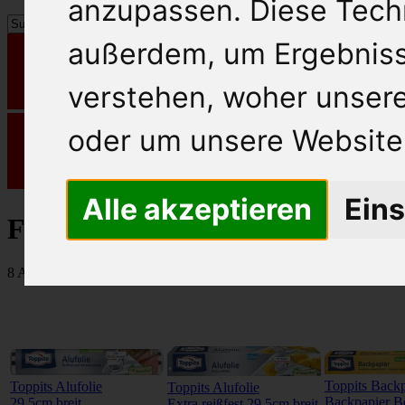
anzupassen. Diese Tech
außerdem, um Ergebnis
verstehen, woher unse
oder um unsere Website 
Alle akzeptieren
Eins
Folien/Frischhalteprod.
8 Artikel
Toppits Backp
Toppits Alufolie
Toppits Alufolie
Backpapier B
29,5cm breit
Extra reißfest 29,5cm breit