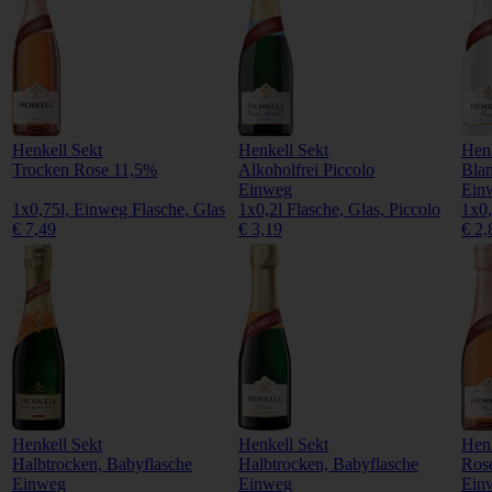
Henkell Sekt
Henkell Sekt
Henk
Trocken Rose 11,5%
Alkoholfrei Piccolo
Blan
Einweg
Ein
1x0,75l, Einweg Flasche, Glas
1x0,2l Flasche, Glas, Piccolo
1x0,
€ 7,49
€ 3,19
€ 2,
Henkell Sekt
Henkell Sekt
Henk
Halbtrocken, Babyflasche
Halbtrocken, Babyflasche
Rose
Einweg
Einweg
Ein