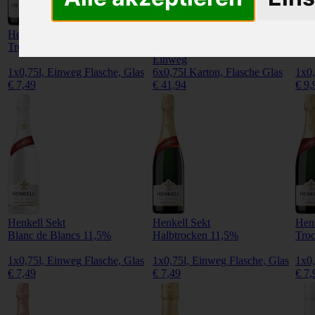
Henkell Sekt
Henkell Sekt
Henk
Trocken 11,5%
Trocken 11,5%
alko
Einweg
1x0,75l, Einweg Flasche, Glas
6x0,75l Karton, Flasche Glas
1x0,
€ 7,49
€ 41,94
€ 9,
Henkell Sekt
Henkell Sekt
Henk
Blanc de Blancs 11,5%
Halbtrocken 11,5%
Tro
1x0,75l, Einweg Flasche, Glas
1x0,75l, Einweg Flasche, Glas
1x0,
€ 7,49
€ 7,49
€ 7,