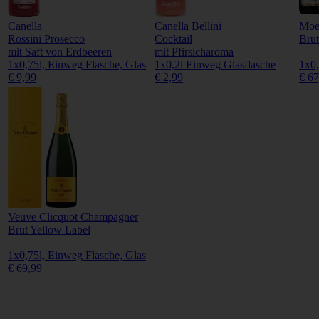
Canella
Canella Bellini
Moe
Rossini Prosecco
Cocktail
Brut
mit Saft von Erdbeeren
mit Pfirsicharoma
1x0,75l, Einweg Flasche, Glas
1x0,2l Einweg Glasflasche
1x0,
€ 9,99
€ 2,99
€ 67
Veuve Clicquot Champagner
Brut Yellow Label
1x0,75l, Einweg Flasche, Glas
€ 69,99