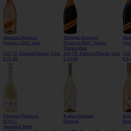
Mionetto Prosecco
Mionetto Prosecco
Mion
Prosecco DOC rose
Prosecco DOC Treviso
Viv
Trevico Brut
1x0,75l, Einweg Flasche, Glas
1x0,75l, Einweg Flasche, Glas
1x0,
€ 13,49
€ 13,49
€ 8,
Freixenet Prosecco
Kattus Frizzante
Katt
D.O.C.
Original
Ros
Sparkling Wine