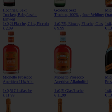
Hochriegl Sekt
Goldeck Sekt
Mio
Trocken, Babyflasche
Trocken, 100% grüner Veltliner
Oran
Einweg
1x0,2l Flasche, Glas, Piccolo
1x0,75l, Einweg Flasche, Glas
1x0,
€ 2,89
€ 9,99
€ 13
Mionetto Prosecco
Mionetto Prosecco
Mion
Aperitivo 11% Alk.
Aperitivo Alkoholfrei
Pres
1x0,5l Glasflasche
1x0,5l Glasflasche
1x0,
€ 11,99
€ 11,99
€ 13