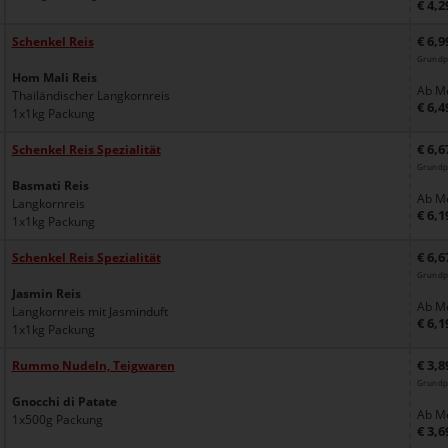
€ 4,2
€ 6,9
Schenkel Reis
Grundpr
Hom Mali Reis
Ab Me
Thailändischer Langkornreis
€ 6,4
1x1kg Packung
€ 6,6
Schenkel Reis Spezialität
Grundpr
Basmati Reis
Ab Me
Langkornreis
€ 6,1
1x1kg Packung
€ 6,6
Schenkel Reis Spezialität
Grundpr
Jasmin Reis
Ab Me
Langkornreis mit Jasminduft
€ 6,1
1x1kg Packung
€ 3,8
Rummo Nudeln, Teigwaren
Grundp
Gnocchi di Patate
Ab Me
1x500g Packung
€ 3,6