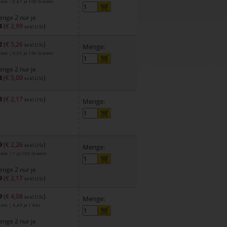
reis ¦ 0,67 je 100 Gramm
nge 2 nur je
4
(
€ 2,99
)
exkl.USt
2
(
€ 5,26
)
exkl.USt
Menge:
reis ¦ 0,55 je 100 Gramm
nge 2 nur je
4
(
€ 5,00
)
exkl.USt
8
(
€ 2,17
)
exkl.USt
Menge:
9
(
€ 2,26
)
exkl.USt
Menge:
reis ¦ 1 je 100 Gramm
nge 2 nur je
9
(
€ 2,17
)
exkl.USt
9
(
€ 4,08
)
exkl.USt
Menge:
eis ¦ 4,49 je 1 Kilo
nge 2 nur je