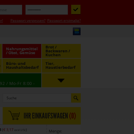
r!
Passwort vergessen?
Passwort erstmalig?
Brot /
Nahrungsmittel
Backwaren /
/ Obst, Gemüse
Kuchen
Büro- und
Tier,
e
Haushaltsbedarf
Haustierbedarf
92 / Mo-Fr 8:00 -
IHR EINKAUFSWAGEN
(
0
)
3
(
€ 3,17
)
exkl.USt
Menge: