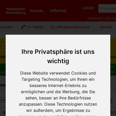
LOGIN:
Newsletter
Vorteile
Hilfe/FAQ
Anmeldung
Neukunde? Infos hie
e & Infos
01 / 599 92
office@hausfreund.at
Kontakt
 /
Getränke
Getränke
Kaffee / Tee
e
alkoholfrei
alkoholisch
Ihre Privatsphäre ist uns
Süsswaren /
dukte
Tiefkühlprodukte
Hygieneprodukt
Knabbereien
wichtig
Wir haben freie und zeitnahe Liefertermine für Sie!
nehmen wir Ihre
BESTELLUNG
auch
TELEFONISCH
auf: 01 599 
Diese Website verwendet Cookies und
16:30
Targeting Technologien, um Ihnen ein
mittel / Obst, Gemüse - Reis, Teigwaren, Beilagen
besseres Internet-Erlebnis zu
ermöglichen und die Werbung, die Sie
sehen, besser an Ihre Bedürfnisse
Anzahl:
Sortierung:
anzupassen. Diese Technologien nutzen
wir außerdem, um Ergebnisse zu
€ 3,3
Ben's Reis