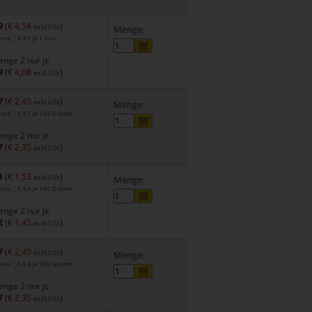
9
(
€ 4,54
)
exkl.USt
Menge:
eis ¦ 4,99 je 1 Kilo
nge 2 nur je
9
(
€ 4,08
)
exkl.USt
7
(
€ 2,45
)
exkl.USt
Menge:
reis ¦ 0,51 je 100 Gramm
nge 2 nur je
7
(
€ 2,35
)
exkl.USt
1
(
€ 1,53
)
exkl.USt
Menge:
reis ¦ 0,64 je 100 Gramm
nge 2 nur je
2
(
€ 1,45
)
exkl.USt
7
(
€ 2,45
)
exkl.USt
Menge:
reis ¦ 0,64 je 100 Gramm
nge 2 nur je
7
(
€ 2,35
)
exkl.USt