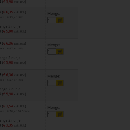
9
(
€ 3,90
)
exkl.USt
9
(
€ 6,35
)
exkl.USt
Menge:
eis ¦ 6,99 je 1 Kilo
nge 3 nur je
9
(
€ 5,90
)
exkl.USt
7
(
€ 6,36
)
exkl.USt
Menge:
eis ¦ 6,67 je 1 Kilo
nge 2 nur je
9
(
€ 5,90
)
exkl.USt
7
(
€ 6,36
)
exkl.USt
Menge:
eis ¦ 6,67 je 1 Kilo
nge 2 nur je
9
(
€ 5,90
)
exkl.USt
9
(
€ 3,54
)
exkl.USt
Menge:
reis ¦ 0,78 je 100 Gramm
nge 2 nur je
9
(
€ 3,35
)
exkl.USt