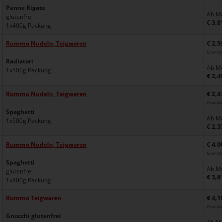
Penne Rigate
Ab Me
glutenfrei
€ 3,8
1x400g Packung
€ 2,5
Rummo Nudeln, Teigwaren
Grundp
Radiatori
Ab Me
1x500g Packung
€ 2,4
€ 2,4
Rummo Nudeln, Teigwaren
Grundp
Spaghetti
Ab Me
1x500g Packung
€ 2,3
€ 4,0
Rummo Nudeln, Teigwaren
Grundp
Spaghetti
Ab Me
glutenfrei
€ 3,8
1x400g Packung
€ 4,1
Rummo Teigwaren
Grundpr
Gnocchi glutenfrei