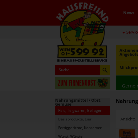
News
Servic
Aktionen
Angebot
Milchpro
Gerne 
Nahrungsmittel / Obst,
Nahrungs
Gemüse
Reis, Teigwaren, Beilagen
Ansicht:
Basisprodukte, Eier
Fertiggerichte, Konserven
Wurst, Würstel