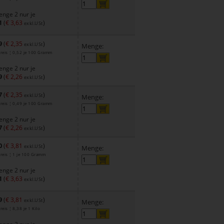
nge 2 nur je
1
(
€ 3,63
)
exkl.USt
9
(
€ 2,35
)
exkl.USt
Menge:
reis ¦ 0,52 je 100 Gramm
nge 2 nur je
9
(
€ 2,26
)
exkl.USt
7
(
€ 2,35
)
exkl.USt
Menge:
reis ¦ 0,49 je 100 Gramm
nge 2 nur je
7
(
€ 2,26
)
exkl.USt
0
(
€ 3,81
)
exkl.USt
Menge:
reis ¦ 1 je 100 Gramm
nge 2 nur je
1
(
€ 3,63
)
exkl.USt
9
(
€ 3,81
)
exkl.USt
Menge:
eis ¦ 8,38 je 1 Kilo