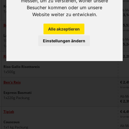
messen, um zu verstehen, woher unsere
Grundp
Kochbeutel Reis 10 Minuten
Besucher kommen oder um unsere
Ab Me
1x500g Packung
Website weiter zu entwickeln.
€ 3,1
€ 5,5
Ben's Reis
Alle akzeptieren
Grundp
Langkornreis
Ab Me
10 Minuten
Einstellungen ändern
€ 5,2
1x1kg Packung
€ 2,2
Riso Gallo Risottoreis
Riso Gallo Risottoreis
1x500g
€ 2,4
Ben's Reis
Grundp
Express Basmati
Ab Me
1x220g Packung
€ 2,3
€ 4,4
Tipiak
Grundpr
Couscous
Ab Me
1x1 kg Packung