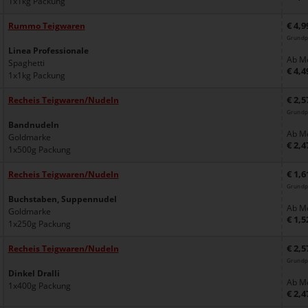
1x1kg Packung
€ 4,9
Rummo Teigwaren
Grundpr
Linea Professionale
Ab Me
Spaghetti
€ 4,4
1x1kg Packung
€ 2,5
Recheis Teigwaren/Nudeln
Grundp
Bandnudeln
Ab Me
Goldmarke
€ 2,4
1x500g Packung
€ 1,6
Recheis Teigwaren/Nudeln
Grundp
Buchstaben, Suppennudel
Ab Me
Goldmarke
€ 1,5
1x250g Packung
€ 2,5
Recheis Teigwaren/Nudeln
Grundp
Dinkel Dralli
Ab Me
1x400g Packung
€ 2,4