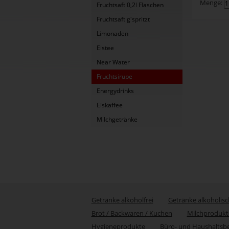
Menge:
Fruchtsaft 0,2l Flaschen
Fruchtsaft g'spritzt
Limonaden
Eistee
Near Water
Fruchtsirupe
Energydrinks
Eiskaffee
Milchgetränke
Getränke alkoholfrei
Getränke alkoholisc
Brot / Backwaren / Kuchen
Milchprodukt
Hygieneprodukte
Büro- und Haushaltsb