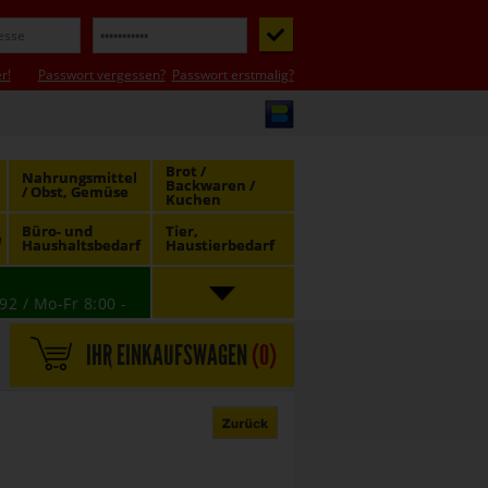
r!
Passwort vergessen?
Passwort erstmalig?
Brot /
Nahrungsmittel
Backwaren /
/ Obst, Gemüse
Kuchen
Büro- und
Tier,
e
Haushaltsbedarf
Haustierbedarf
92 / Mo-Fr 8:00 -
IHR EINKAUFSWAGEN
(
0
)