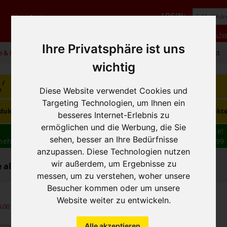
LOGIN:
Newsletter
Vorteile
Hilfe/FAQ
Anmeldung
Neukunde? Infos hie
Ihre Privatsphäre ist uns
e & Infos
01 / 599 92
office@hausfreund.at
Kontakt
wichtig
 /
Getränke
Getränke
Kaffee / Tee
e
alkoholfrei
alkoholisch
Diese Website verwendet Cookies und
Targeting Technologien, um Ihnen ein
Süsswaren /
dukte
Tiefkühlprodukte
Hygieneprodukt
Knabbereien
besseres Internet-Erlebnis zu
ermöglichen und die Werbung, die Sie
Wir haben freie und zeitnahe Liefertermine für Sie!
sehen, besser an Ihre Bedürfnisse
nehmen wir Ihre
BESTELLUNG
auch
TELEFONISCH
auf: 01 599 
anzupassen. Diese Technologien nutzen
16:30
wir außerdem, um Ergebnisse zu
 alkoholfrei - Fruchtsirupe
messen, um zu verstehen, woher unsere
Besucher kommen oder um unsere
Website weiter zu entwickeln.
0,00
exkl. MwSt.)
Alle akzeptieren