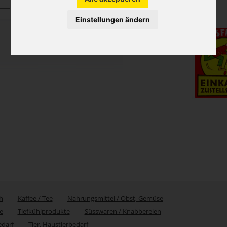
Einstellungen ändern
h
Kaffee / Tee
Nahrungsmittel / Obst, Gemüse
e
Tiefkühlprodukte
Süsswaren / Knabbereien
edarf
Tier, Haustierbedarf