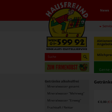
News
Servic
Aktionen
Angebot
Milchpro
Gerne 
Getränke alkoholfrei
Getränke
Mineralwasser gesamt
Mineralwasser "Mehrweg"
Mineralwasser "Einweg"
€ 0,00
€ 
(
Fruchtsaft / Nektar