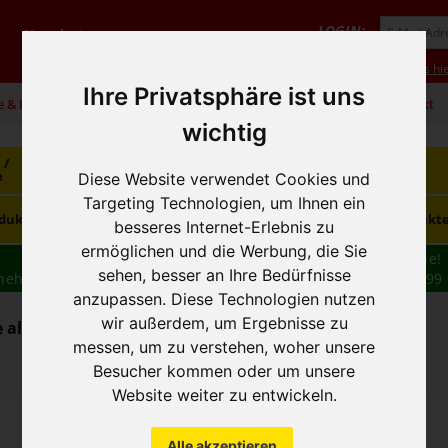
LOGIN:
Newsletter
Vorteile
Hilfe/FAQ
Anmeldung
Neukunde? Infos hie
Ihre Privatsphäre ist uns
e & Infos
01 / 599 92
office@hausfreund.at
Kontakt
wichtig
 /
Getränke
Getränke
Kaffee / Tee
e
alkoholfrei
alkoholisch
Diese Website verwendet Cookies und
Targeting Technologien, um Ihnen ein
Süsswaren /
dukte
Tiefkühlprodukte
Hygieneprodukt
Knabbereien
besseres Internet-Erlebnis zu
ermöglichen und die Werbung, die Sie
Wir haben freie und zeitnahe Liefertermine für Sie!
sehen, besser an Ihre Bedürfnisse
nehmen wir Ihre
BESTELLUNG
auch
TELEFONISCH
auf: 01 599 
anzupassen. Diese Technologien nutzen
16:30
wir außerdem, um Ergebnisse zu
 alkoholfrei - Limonaden
messen, um zu verstehen, woher unsere
Besucher kommen oder um unsere
Website weiter zu entwickeln.
Alle akzeptieren