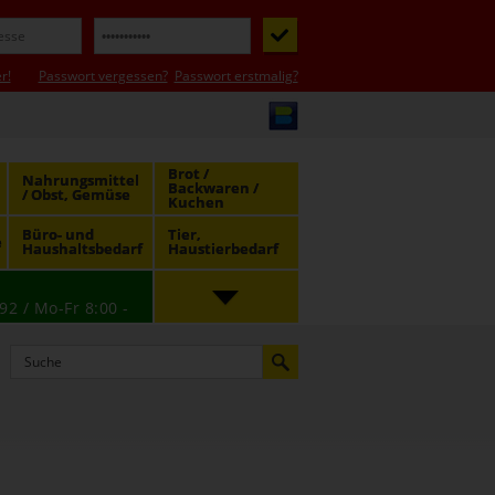
r!
Passwort vergessen?
Passwort erstmalig?
Brot /
Nahrungsmittel
Backwaren /
/ Obst, Gemüse
Kuchen
Büro- und
Tier,
e
Haushaltsbedarf
Haustierbedarf
92 / Mo-Fr 8:00 -