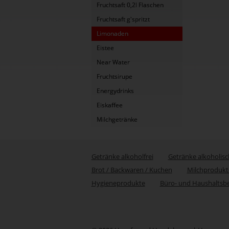
Fruchtsaft 0,2l Flaschen
Fruchtsaft g'spritzt
Limonaden
Eistee
Near Water
Fruchtsirupe
Energydrinks
Eiskaffee
Milchgetränke
Getränke alkoholfrei
Getränke alkoholisc
Brot / Backwaren / Kuchen
Milchprodukt
Hygieneprodukte
Büro- und Haushaltsb