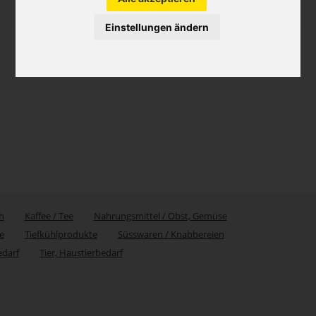
Einstellungen ändern
h
Kaffee / Tee
Nahrungsmittel / Obst, Gemüse
e
Tiefkühlprodukte
Süsswaren / Knabbereien
edarf
Tier, Haustierbedarf