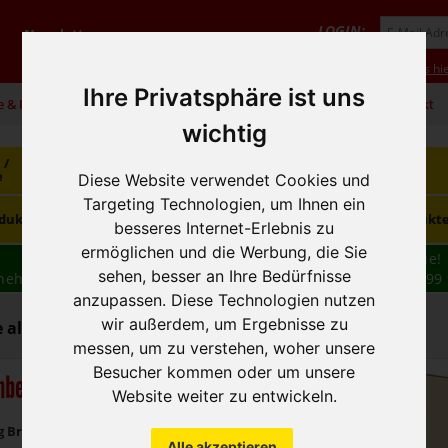
LOGIN:
Newsletter
Vorteile
Hilfe/FAQ
Anmeldung
Neukunde? Infos hie
Ihre Privatsphäre ist uns
e & Infos
01 / 599 92
office@hausfreund.at
Kontakt
wichtig
 /
Getränke
Getränke
Kaffee / Tee
e
alkoholfrei
alkoholisch
Diese Website verwendet Cookies und
Targeting Technologien, um Ihnen ein
Süsswaren /
dukte
Tiefkühlprodukte
Hygieneprodukt
Knabbereien
besseres Internet-Erlebnis zu
ermöglichen und die Werbung, die Sie
Wir haben freie und zeitnahe Liefertermine für Sie!
sehen, besser an Ihre Bedürfnisse
nehmen wir Ihre
BESTELLUNG
auch
TELEFONISCH
auf: 01 599 
16:30
anzupassen. Diese Technologien nutzen
wir außerdem, um Ergebnisse zu
 alkoholisch - Sekt/ Prosecco/Champ.
messen, um zu verstehen, woher unsere
Besucher kommen oder um unsere
mberger Sekt
Website weiter zu entwickeln.
g Brut
Alle akzeptieren