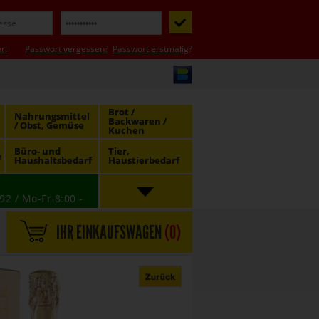
r!
Passwort vergessen?
Passwort erstmalig?
Brot /
Nahrungsmittel
Backwaren /
/ Obst, Gemüse
Kuchen
Büro- und
Tier,
e
Haushaltsbedarf
Haustierbedarf
92 / Mo-Fr 8:00 -
IHR EINKAUFSWAGEN
(
0
)