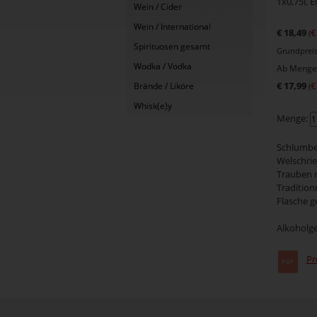
1x0,75l, 
Wein / Cider
Wein / International
€ 18,49
€
(
Spirituosen gesamt
Grundpreis 
Wodka / Vodka
Ab Menge 
€ 17,99
€
Brände / Liköre
(
Whisk(e)y
Menge:
Schlumber
Welschrie
Trauben 
Traditionn
Flasche ge
Alkoholge
Pr