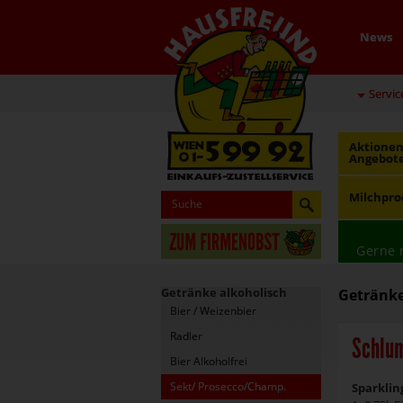
News
Servic
Aktionen
Angebot
Milchpro
Gerne 
Getränke alkoholisch
Getränke
Bier / Weizenbier
Radler
Schlu
Bier Alkoholfrei
Sekt/ Prosecco/Champ.
Sparklin