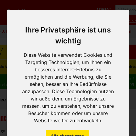
LOGIN:
Newsletter
Vorteile
Hilfe/FAQ
Anmeldung
Neukunde? Infos hie
Ihre Privatsphäre ist uns
e & Infos
01 / 599 92
office@hausfreund.at
Kontakt
wichtig
 /
Getränke
Getränke
Kaffee / Tee
e
alkoholfrei
alkoholisch
Diese Website verwendet Cookies und
Targeting Technologien, um Ihnen ein
Süsswaren /
dukte
Tiefkühlprodukte
Hygieneprodukt
Knabbereien
besseres Internet-Erlebnis zu
ermöglichen und die Werbung, die Sie
Wir haben freie und zeitnahe Liefertermine für Sie!
sehen, besser an Ihre Bedürfnisse
nehmen wir Ihre
BESTELLUNG
auch
TELEFONISCH
auf: 01 599 
16:30
anzupassen. Diese Technologien nutzen
wir außerdem, um Ergebnisse zu
Tee - Tee, Früchtetee
messen, um zu verstehen, woher unsere
Besucher kommen oder um unsere
ne Tee Früchtetee
Website weiter zu entwickeln.
nge
Alle akzeptieren