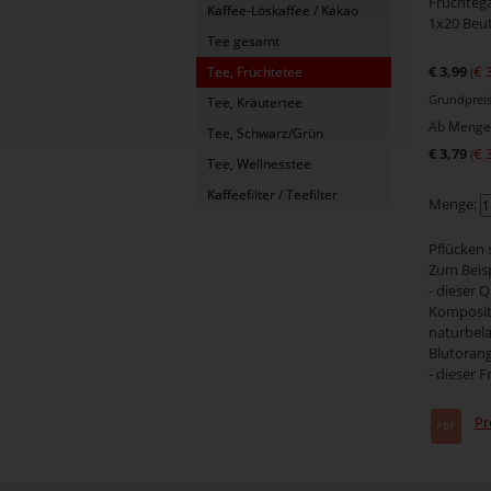
Früchteg
Kaffee-Löskaffee / Kakao
1x20 Beu
Tee gesamt
€ 3,99
€ 
Tee, Früchtetee
(
Grundpreis 
Tee, Kräutertee
Ab Menge 
Tee, Schwarz/Grün
€ 3,79
€ 
(
Tee, Wellnesstee
Kaffeefilter / Teefilter
Menge:
Pflücken 
Zum Beisp
- dieser Q
Komposit
naturbela
Blutoran
- dieser 
Pr