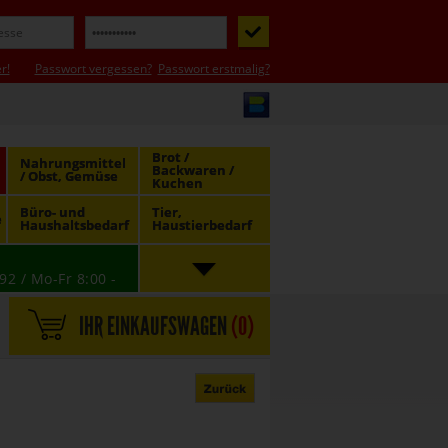
r!
Passwort vergessen?
Passwort erstmalig?
Brot /
Nahrungsmittel
Backwaren /
/ Obst, Gemüse
Kuchen
Büro- und
Tier,
e
Haushaltsbedarf
Haustierbedarf
92 / Mo-Fr 8:00 -
IHR EINKAUFSWAGEN
(
0
)