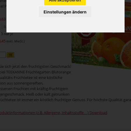
arten
tel Packung
Einstellungen ändern
3,63
exkl. MwSt.)
¦ 0,2 je 1 Beutel
3 nur je
3,45
exkl. MwSt.)
sie sich jetzt den fruchtigsten Geschmack!
iel TEEKANNE Früchtegarten Blutorange
ualitäts-Früchtetee ist eine köstliche
ion aus sonnengereiften,
ssenen Früchten mit kräftig-fruchtigem
gengeschmack. Heiß oder kalt getrunken
Früchtetee ist immer ein köstlich fruchtiger Genuss. Für höchste Qualität gara
oduktinformationen (z.B. Allergene, Inhaltsstoffe…) Download