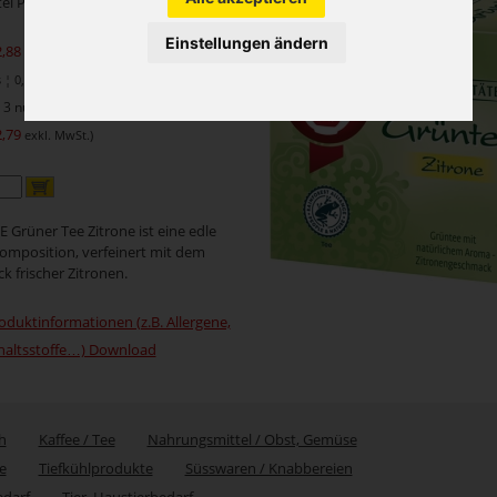
tel Packung
Einstellungen ändern
2,88
exkl. MwSt.)
¦ 0,17 je 1 Beutel
3 nur je
2,79
exkl. MwSt.)
Grüner Tee Zitrone ist eine edle
mposition, verfeinert mit dem
 frischer Zitronen.
oduktinformationen (z.B. Allergene,
haltsstoffe…) Download
h
Kaffee / Tee
Nahrungsmittel / Obst, Gemüse
e
Tiefkühlprodukte
Süsswaren / Knabbereien