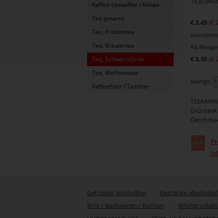
1x20 Beu
Kaffee-Löskaffee / Kakao
Tee gesamt
€ 3,45
€ 
(
Tee, Früchtetee
Grundpreis 
Tee, Kräutertee
Ab Menge 
€ 3,35
€ 
Tee, Schwarz/Grün
(
Tee, Wellnesstee
Menge:
Kaffeefilter / Teefilter
TEEKANNE 
Grünteeko
Geschmack
Pr
In
Getränke alkoholfrei
Getränke alkoholisc
Brot / Backwaren / Kuchen
Milchprodukt