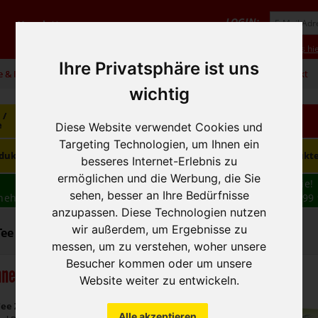
LOGIN:
Newsletter
Vorteile
Hilfe/FAQ
Anmeldung
Neukunde? Infos hie
Ihre Privatsphäre ist uns
e & Infos
01 / 599 92
office@hausfreund.at
Kontakt
wichtig
 /
Getränke
Getränke
Kaffee / Tee
e
alkoholfrei
alkoholisch
Diese Website verwendet Cookies und
Targeting Technologien, um Ihnen ein
Süsswaren /
dukte
Tiefkühlprodukte
Hygieneprodukt
Knabbereien
besseres Internet-Erlebnis zu
ermöglichen und die Werbung, die Sie
Wir haben freie und zeitnahe Liefertermine für Sie!
sehen, besser an Ihre Bedürfnisse
nehmen wir Ihre
BESTELLUNG
auch
TELEFONISCH
auf: 01 599 
anzupassen. Diese Technologien nutzen
16:30
wir außerdem, um Ergebnisse zu
Tee - Tee, Schwarz/Grün
messen, um zu verstehen, woher unsere
Besucher kommen oder um unsere
ne Tee Grüntee
Website weiter zu entwickeln.
ee Zitrone
Alle akzeptieren