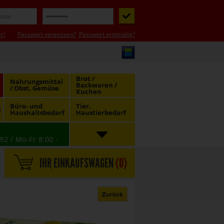
r!
Passwort vergessen?
Passwort erstmalig?
Brot /
Nahrungsmittel
Backwaren /
/ Obst, Gemüse
Kuchen
Büro- und
Tier,
e
Haushaltsbedarf
Haustierbedarf
92 / Mo-Fr 8:00 -
IHR EINKAUFSWAGEN
(
0
)