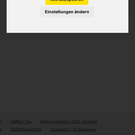
Einstellungen ändern
h
Kaffee / Tee
Nahrungsmittel / Obst, Gemüse
e
Tiefkühlprodukte
Süsswaren / Knabbereien