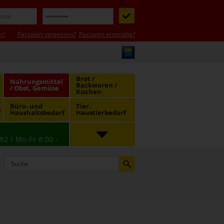
r!
Passwort vergessen?
Passwort erstmalig?
Brot /
Nahrungsmittel
Backwaren /
/ Obst, Gemüse
Kuchen
Büro- und
Tier,
e
Haushaltsbedarf
Haustierbedarf
92 / Mo-Fr 8:00 -