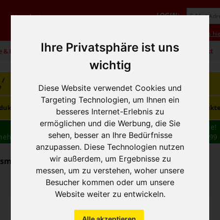
LOGIN:
Newsletter
Vorteile
Hilfe/FAQ
Anmeldung
Neukunde? Infos hie
Ihre Privatsphäre ist uns
e & Infos
01 / 599 92
office@hausfreund.at
Kontakt
wichtig
 /
Getränke
Getränke
Kaffee / Tee
e
alkoholfrei
alkoholisch
Diese Website verwendet Cookies und
Targeting Technologien, um Ihnen ein
Süsswaren /
dukte
Tiefkühlprodukte
Hygieneprodukt
Knabbereien
besseres Internet-Erlebnis zu
ermöglichen und die Werbung, die Sie
Wir haben freie und zeitnahe Liefertermine für Sie!
sehen, besser an Ihre Bedürfnisse
nehmen wir Ihre
BESTELLUNG
auch
TELEFONISCH
auf: 01 599 
anzupassen. Diese Technologien nutzen
16:30
wir außerdem, um Ergebnisse zu
mittel / Obst, Gemüse - Frischfleisch
messen, um zu verstehen, woher unsere
Besucher kommen oder um unsere
Website weiter zu entwickeln.
Alle akzeptieren