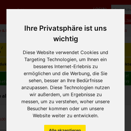
LOGIN:
Newsletter
Vorteile
Hilfe/FAQ
Anmeldung
Neukunde? Infos hie
Ihre Privatsphäre ist uns
e & Infos
01 / 599 92
office@hausfreund.at
Kontakt
wichtig
 /
Getränke
Getränke
Kaffee / Tee
e
alkoholfrei
alkoholisch
Diese Website verwendet Cookies und
Targeting Technologien, um Ihnen ein
Süsswaren /
dukte
Tiefkühlprodukte
Hygieneprodukt
Knabbereien
besseres Internet-Erlebnis zu
ermöglichen und die Werbung, die Sie
Wir haben freie und zeitnahe Liefertermine für Sie!
sehen, besser an Ihre Bedürfnisse
nehmen wir Ihre
BESTELLUNG
auch
TELEFONISCH
auf: 01 599 
anzupassen. Diese Technologien nutzen
16:30
wir außerdem, um Ergebnisse zu
alkoholfrei - Fruchtsaft / Nektar
messen, um zu verstehen, woher unsere
Besucher kommen oder um unsere
Website weiter zu entwickeln.
0,00
exkl. MwSt.)
Alle akzeptieren