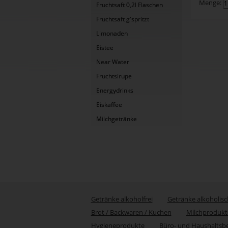
Menge:
Fruchtsaft 0,2l Flaschen
Fruchtsaft g'spritzt
Limonaden
Eistee
Near Water
Fruchtsirupe
Energydrinks
Eiskaffee
Milchgetränke
Getränke alkoholfrei
Getränke alkoholisc
Brot / Backwaren / Kuchen
Milchprodukt
Hygieneprodukte
Büro- und Haushaltsb