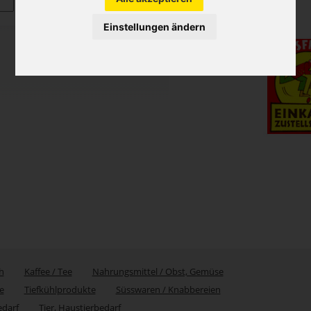
Einstellungen ändern
h
Kaffee / Tee
Nahrungsmittel / Obst, Gemüse
e
Tiefkühlprodukte
Süsswaren / Knabbereien
edarf
Tier, Haustierbedarf