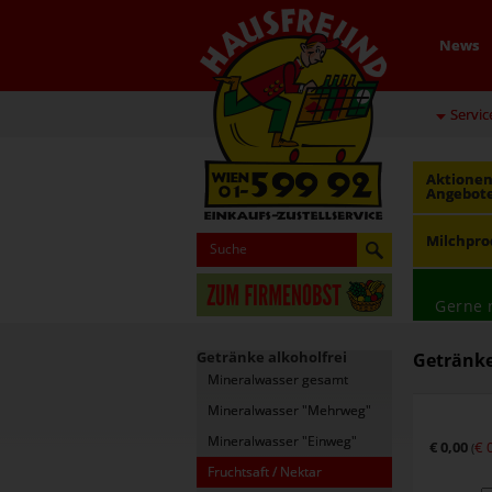
News
Servic
Aktionen
Angebot
Milchpro
Gerne 
Getränke alkoholfrei
Getränke 
Mineralwasser gesamt
Mineralwasser "Mehrweg"
Mineralwasser "Einweg"
€ 0,00
€ 
(
Fruchtsaft / Nektar