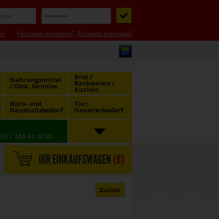
r!
Passwort vergessen?
Passwort erstmalig?
Brot /
Nahrungsmittel
Backwaren /
/ Obst, Gemüse
Kuchen
Büro- und
Tier,
e
Haushaltsbedarf
Haustierbedarf
92 / Mo-Fr 8:00 -
IHR EINKAUFSWAGEN
(
0
)