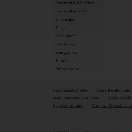
Fruchtsaft 0,2l Flaschen
Fruchtsaft g'spritzt
Limonaden
Eistee
Near Water
Fruchtsirupe
Energydrinks
Eiskaffee
Milchgetränke
Getränke alkoholfrei
Getränke alkoholisc
Brot / Backwaren / Kuchen
Milchprodukt
Hygieneprodukte
Büro- und Haushaltsb