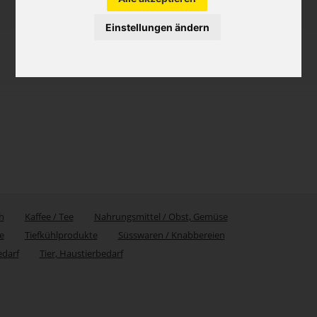
Einstellungen ändern
h
Kaffee / Tee
Nahrungsmittel / Obst, Gemüse
e
Tiefkühlprodukte
Süsswaren / Knabbereien
edarf
Tier, Haustierbedarf