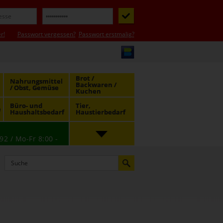
r!
Passwort vergessen?
Passwort erstmalig?
Brot /
Nahrungsmittel
Backwaren /
/ Obst, Gemüse
Kuchen
Büro- und
Tier,
e
Haushaltsbedarf
Haustierbedarf
92 / Mo-Fr 8:00 -