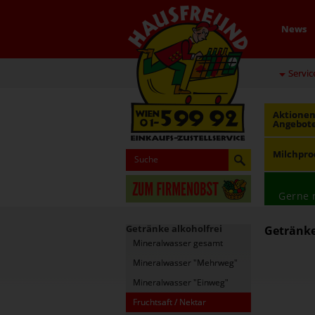
News
Servic
Aktionen
Angebot
Milchpro
Gerne 
Getränke alkoholfrei
Getränke 
Mineralwasser gesamt
Mineralwasser "Mehrweg"
Mineralwasser "Einweg"
Fruchtsaft / Nektar