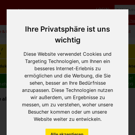
LOGIN:
Newsletter
Vorteile
Hilfe/FAQ
Anmeldung
Neukunde? Infos hie
Ihre Privatsphäre ist uns
e & Infos
01 / 599 92
office@hausfreund.at
Kontakt
wichtig
 /
Getränke
Getränke
Kaffee / Tee
e
alkoholfrei
alkoholisch
Diese Website verwendet Cookies und
Targeting Technologien, um Ihnen ein
Süsswaren /
dukte
Tiefkühlprodukte
Hygieneprodukt
Knabbereien
besseres Internet-Erlebnis zu
ermöglichen und die Werbung, die Sie
Wir haben freie und zeitnahe Liefertermine für Sie!
sehen, besser an Ihre Bedürfnisse
nehmen wir Ihre
BESTELLUNG
auch
TELEFONISCH
auf: 01 599 
anzupassen. Diese Technologien nutzen
16:30
wir außerdem, um Ergebnisse zu
alkoholfrei - Fruchtsaft / Nektar
messen, um zu verstehen, woher unsere
Besucher kommen oder um unsere
Website weiter zu entwickeln.
Alle akzeptieren