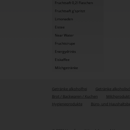
Fruchtsaft 0,2l Flaschen
Fruchtsaft g'spritzt
Limonaden
Eistee
Near Water
Fruchtsirupe
Energydrinks
Eiskaffee
Milchgetränke
Getränke alkoholfrei
Getränke alkoholisc
Brot / Backwaren / Kuchen
Milchprodukt
Hygieneprodukte
Büro- und Haushaltsb