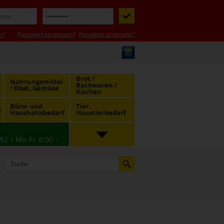
r!
Passwort vergessen?
Passwort erstmalig?
Brot /
Nahrungsmittel
Backwaren /
/ Obst, Gemüse
Kuchen
Büro- und
Tier,
e
Haushaltsbedarf
Haustierbedarf
92 / Mo-Fr 8:00 -