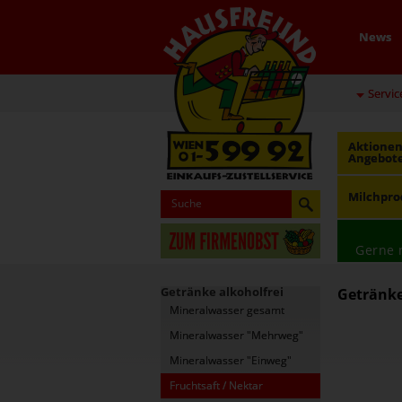
News
Servic
Aktionen
Angebot
Milchpro
Gerne 
Getränke alkoholfrei
Getränke 
Mineralwasser gesamt
Mineralwasser "Mehrweg"
Mineralwasser "Einweg"
Fruchtsaft / Nektar