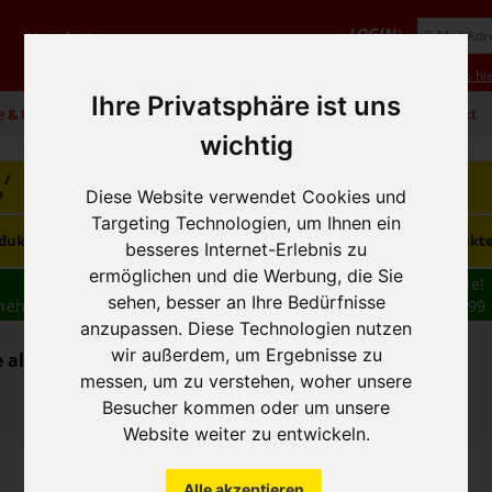
LOGIN:
Newsletter
Vorteile
Hilfe/FAQ
Anmeldung
Neukunde? Infos hie
Ihre Privatsphäre ist uns
e & Infos
01 / 599 92
office@hausfreund.at
Kontakt
wichtig
 /
Getränke
Getränke
Kaffee / Tee
e
alkoholfrei
alkoholisch
Diese Website verwendet Cookies und
Targeting Technologien, um Ihnen ein
Süsswaren /
dukte
Tiefkühlprodukte
Hygieneprodukt
Knabbereien
besseres Internet-Erlebnis zu
ermöglichen und die Werbung, die Sie
Wir haben freie und zeitnahe Liefertermine für Sie!
sehen, besser an Ihre Bedürfnisse
nehmen wir Ihre
BESTELLUNG
auch
TELEFONISCH
auf: 01 599 
anzupassen. Diese Technologien nutzen
16:30
wir außerdem, um Ergebnisse zu
alkoholfrei - Fruchtsaft / Nektar
messen, um zu verstehen, woher unsere
Besucher kommen oder um unsere
Website weiter zu entwickeln.
Alle akzeptieren