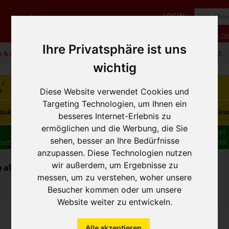
LOGIN:
Newsletter
Vorteile
Hilfe/FAQ
Anmeldung
Neukunde? Infos hie
Ihre Privatsphäre ist uns
e & Infos
01 / 599 92
office@hausfreund.at
Kontakt
wichtig
 /
Getränke
Getränke
Kaffee / Tee
e
alkoholfrei
alkoholisch
Diese Website verwendet Cookies und
Targeting Technologien, um Ihnen ein
Süsswaren /
dukte
Tiefkühlprodukte
Hygieneprodukt
Knabbereien
besseres Internet-Erlebnis zu
ermöglichen und die Werbung, die Sie
Wir haben freie und zeitnahe Liefertermine für Sie!
sehen, besser an Ihre Bedürfnisse
nehmen wir Ihre
BESTELLUNG
auch
TELEFONISCH
auf: 01 599 
anzupassen. Diese Technologien nutzen
16:30
wir außerdem, um Ergebnisse zu
alkoholfrei - Fruchtsaft / Nektar
messen, um zu verstehen, woher unsere
Besucher kommen oder um unsere
Website weiter zu entwickeln.
Alle akzeptieren