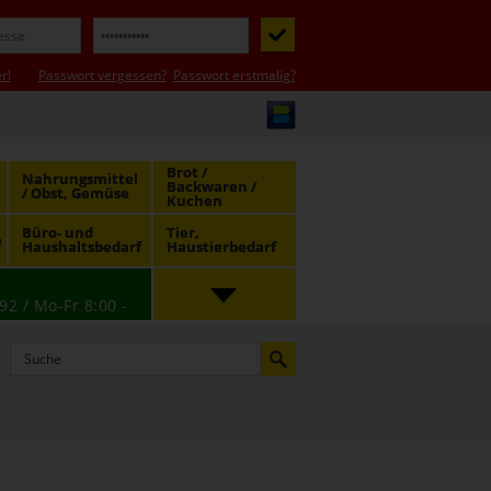
r!
Passwort vergessen?
Passwort erstmalig?
Brot /
Nahrungsmittel
Backwaren /
/ Obst, Gemüse
Kuchen
Büro- und
Tier,
e
Haushaltsbedarf
Haustierbedarf
92 / Mo-Fr 8:00 -