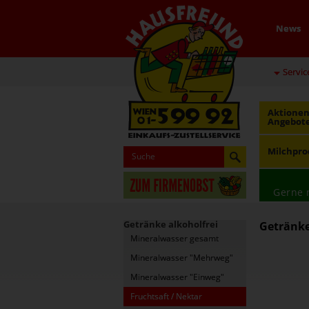
News
Servic
Aktionen
Angebot
Milchpro
Gerne 
Getränke alkoholfrei
Getränke 
Mineralwasser gesamt
Mineralwasser "Mehrweg"
Mineralwasser "Einweg"
Fruchtsaft / Nektar