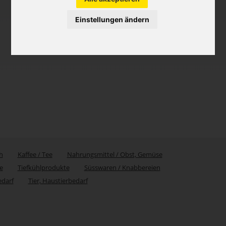
Einstellungen ändern
h
Kaffee / Tee
Nahrungsmittel / Obst, Gemüse
e
Tiefkühlprodukte
Süsswaren / Knabbereien
edarf
Tier, Haustierbedarf