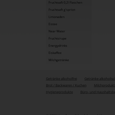
Fruchtsaft 0,2l Flaschen
Fruchtsaft g'spritzt
Limonaden
Eistee
Near Water
Fruchtsirupe
Energydrinks
Eiskaffee
Milchgetränke
Getränke alkoholfrei
Getränke alkoholisc
Brot / Backwaren / Kuchen
Milchprodukt
Hygieneprodukte
Büro- und Haushaltsb