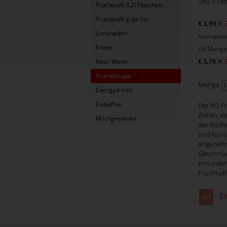
1x0,7l Fl
Fruchtsaft 0,2l Flaschen
Fruchtsaft g'spritzt
€ 3,99
€ 
(
Limonaden
Grundpreis 
Eistee
Ab Menge 
€ 3,79
€ 
Near Water
(
Fruchtsirupe
Menge:
Energydrinks
Eiskaffee
Der YO Fr
Zeiten, a
Milchgetränke
der Küche
und haus
angenehm
Geschmac
Holunderb
Fruchtsäf
Pr