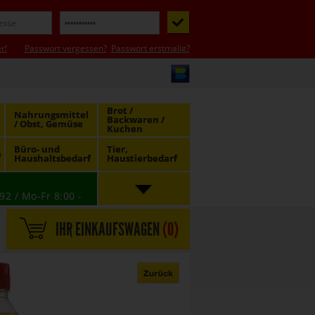
r!
Passwort vergessen?
Passwort erstmalig?
Brot /
Nahrungsmittel
Backwaren /
/ Obst, Gemüse
Kuchen
Büro- und
Tier,
e
Haushaltsbedarf
Haustierbedarf
92 / Mo-Fr 8:00 -
IHR EINKAUFSWAGEN
(
0
)