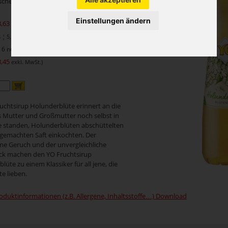
asche PET Einweg
Einstellungen ändern
3,63
exkl. MwSt.)
¦ 5,7 je 1 Liter
6 nur je
3,45
exkl. MwSt.)
uchtsirup Holunderblüte erinnert an die
ls Mutter und Großmutter noch selbst in
 standen, Holunderblüten abschüttelten
gemachten Saft einkochten. Der
e Geruch und der unvergleichliche
k machen den YO Fruchtsirup
lüte zu einem Klassiker für all jene, die
te lieben.
oduktinformationen (z.B. Allergene, Inhaltsstoffe…) Download