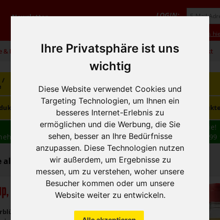
LOGIN:
Newsletter
Vorteile
Hilfe/FAQ
Anmeldung
Neukunde? Infos hie
Ihre Privatsphäre ist uns
e & Infos
01 / 599 92
office@hausfreund.at
Kontakt
wichtig
 /
Getränke
Getränke
Kaffee / Tee
e
alkoholfrei
alkoholisch
Diese Website verwendet Cookies und
Targeting Technologien, um Ihnen ein
Süsswaren /
dukte
Tiefkühlprodukte
Hygieneprodukt
Knabbereien
besseres Internet-Erlebnis zu
ermöglichen und die Werbung, die Sie
Wir haben freie und zeitnahe Liefertermine für Sie!
sehen, besser an Ihre Bedürfnisse
nehmen wir Ihre
BESTELLUNG
auch
TELEFONISCH
auf: 01 599 
16:30
anzupassen. Diese Technologien nutzen
wir außerdem, um Ergebnisse zu
 alkoholfrei - Fruchtsirupe
messen, um zu verstehen, woher unsere
Besucher kommen oder um unsere
up, Fruchtsirup
Website weiter zu entwickeln.
rblüte
Alle akzeptieren