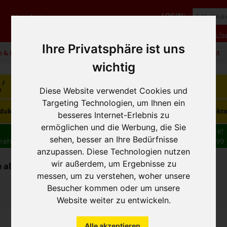
LOGIN:
Newsletter
Vorteile
Hilfe/FAQ
Anmeldung
Neukunde? Infos hie
Ihre Privatsphäre ist uns
e & Infos
01 / 599 92
office@hausfreund.at
Kontakt
wichtig
 /
Getränke
Getränke
Kaffee / Tee
e
alkoholfrei
alkoholisch
Diese Website verwendet Cookies und
Targeting Technologien, um Ihnen ein
Süsswaren /
dukte
Tiefkühlprodukte
Hygieneprodukt
Knabbereien
besseres Internet-Erlebnis zu
ermöglichen und die Werbung, die Sie
Wir haben freie und zeitnahe Liefertermine für Sie!
sehen, besser an Ihre Bedürfnisse
nehmen wir Ihre
BESTELLUNG
auch
TELEFONISCH
auf: 01 599 
anzupassen. Diese Technologien nutzen
16:30
wir außerdem, um Ergebnisse zu
 alkoholfrei - Limonaden
messen, um zu verstehen, woher unsere
Besucher kommen oder um unsere
Website weiter zu entwickeln.
Alle akzeptieren