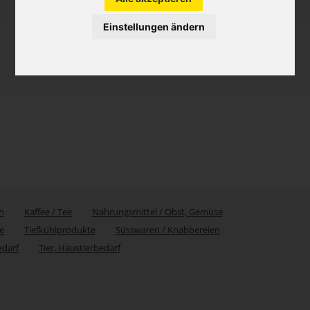
Einstellungen ändern
h
Kaffee / Tee
Nahrungsmittel / Obst, Gemüse
e
Tiefkühlprodukte
Süsswaren / Knabbereien
edarf
Tier, Haustierbedarf