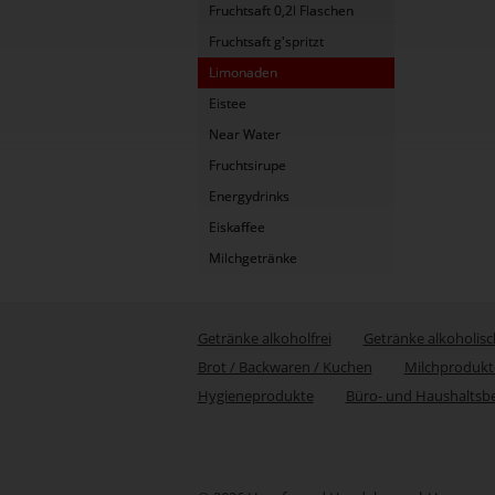
Fruchtsaft 0,2l Flaschen
Fruchtsaft g'spritzt
Limonaden
Eistee
Near Water
Fruchtsirupe
Energydrinks
Eiskaffee
Milchgetränke
Getränke alkoholfrei
Getränke alkoholisc
Brot / Backwaren / Kuchen
Milchprodukt
Hygieneprodukte
Büro- und Haushaltsb