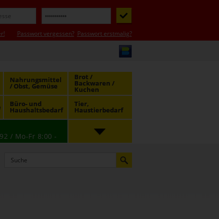
r!
Passwort vergessen?
Passwort erstmalig?
Brot /
Nahrungsmittel
Backwaren /
/ Obst, Gemüse
Kuchen
Büro- und
Tier,
e
Haushaltsbedarf
Haustierbedarf
92 / Mo-Fr 8:00 -