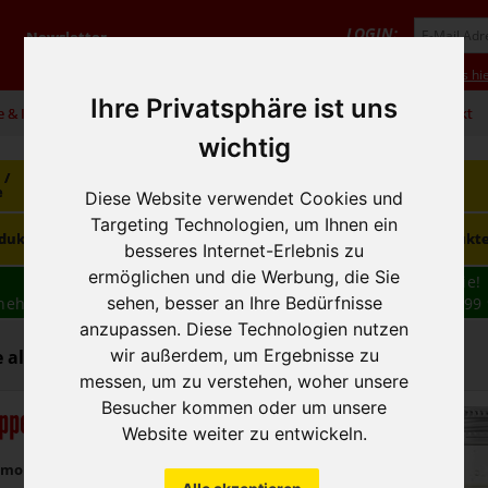
LOGIN:
Newsletter
Vorteile
Hilfe/FAQ
Anmeldung
Neukunde? Infos hie
Ihre Privatsphäre ist uns
e & Infos
01 / 599 92
office@hausfreund.at
Kontakt
wichtig
 /
Getränke
Getränke
Kaffee / Tee
e
alkoholfrei
alkoholisch
Diese Website verwendet Cookies und
Targeting Technologien, um Ihnen ein
Süsswaren /
dukte
Tiefkühlprodukte
Hygieneprodukt
Knabbereien
besseres Internet-Erlebnis zu
ermöglichen und die Werbung, die Sie
Wir haben freie und zeitnahe Liefertermine für Sie!
sehen, besser an Ihre Bedürfnisse
nehmen wir Ihre
BESTELLUNG
auch
TELEFONISCH
auf: 01 599 
16:30
anzupassen. Diese Technologien nutzen
wir außerdem, um Ergebnisse zu
 alkoholfrei - Limonaden
messen, um zu verstehen, woher unsere
Besucher kommen oder um unsere
ppes Limonade
Website weiter zu entwickeln.
Lemon