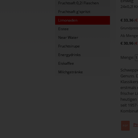
Einweg
Fruchtsaft 0,2l Flaschen
24x0,2l K
Fruchtsaft g'spritzt
€ 33,36
€
Limonaden
(
Grundpreis 
Eistee
Ab Menge 
Near Water
€ 30,96
€
(
Fruchtsirupe
Energydrinks
Menge:
Eiskaffee
Schweppes
Milchgetränke
Genuss. D
Klassikers
erstmals
frischer 
heutigen 
seit 1957
Kombinat
Pr