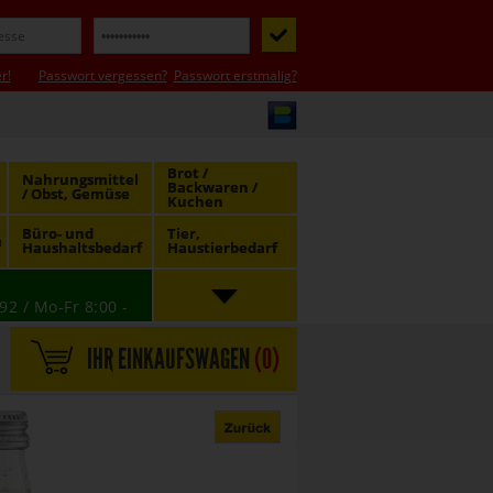
r!
Passwort vergessen?
Passwort erstmalig?
Brot /
Nahrungsmittel
Backwaren /
/ Obst, Gemüse
Kuchen
Büro- und
Tier,
e
Haushaltsbedarf
Haustierbedarf
92 / Mo-Fr 8:00 -
IHR EINKAUFSWAGEN
(
0
)