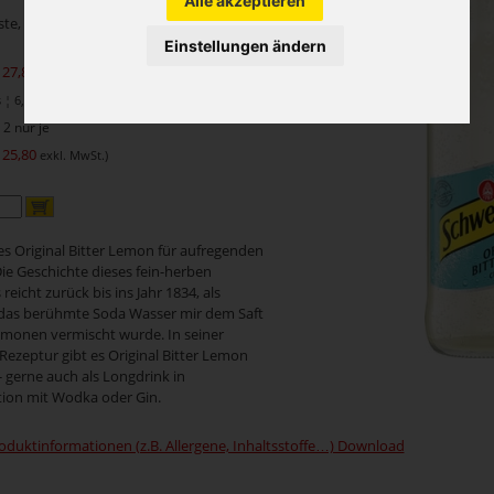
Alle akzeptieren
iste, Flasche Einweg
Einstellungen ändern
 27,80
exkl. MwSt.)
¦ 6,95 je 1 Liter
2 nur je
 25,80
exkl. MwSt.)
 Original Bitter Lemon für aufregenden
ie Geschichte dieses fein-herben
 reicht zurück bis ins Jahr 1834, als
 das berühmte Soda Wasser mir dem Saft
Limonen vermischt wurde. In seiner
Rezeptur gibt es Original Bitter Lemon
 - gerne auch als Longdrink in
ion mit Wodka oder Gin.
oduktinformationen (z.B. Allergene, Inhaltsstoffe…) Download