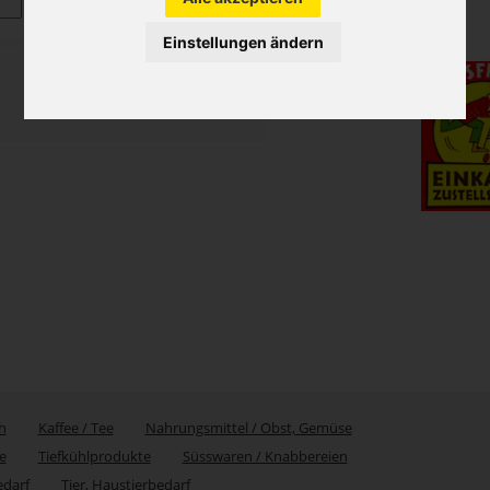
Einstellungen ändern
h
Kaffee / Tee
Nahrungsmittel / Obst, Gemüse
e
Tiefkühlprodukte
Süsswaren / Knabbereien
edarf
Tier, Haustierbedarf