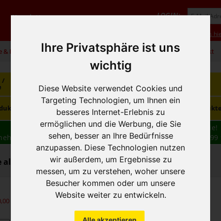
LOGIN:
Newsletter
Vorteile
Hilfe/FAQ
Anmeldung
Neukunde? Infos hie
Ihre Privatsphäre ist uns
e & Infos
01 / 599 92
office@hausfreund.at
Kontakt
wichtig
 /
Getränke
Getränke
Kaffee / Tee
e
alkoholfrei
alkoholisch
Diese Website verwendet Cookies und
Targeting Technologien, um Ihnen ein
Süsswaren /
dukte
Tiefkühlprodukte
Hygieneprodukt
Knabbereien
besseres Internet-Erlebnis zu
ermöglichen und die Werbung, die Sie
Wir haben freie und zeitnahe Liefertermine für Sie!
sehen, besser an Ihre Bedürfnisse
nehmen wir Ihre
BESTELLUNG
auch
TELEFONISCH
auf: 01 599 
anzupassen. Diese Technologien nutzen
16:30
wir außerdem, um Ergebnisse zu
 alkoholfrei - Mineralwasser "Einweg"
messen, um zu verstehen, woher unsere
Besucher kommen oder um unsere
Website weiter zu entwickeln.
0,00
exkl. MwSt.)
Alle akzeptieren