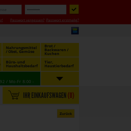
r!
Passwort vergessen?
Passwort erstmalig?
Brot /
Nahrungsmittel
Backwaren /
/ Obst, Gemüse
Kuchen
Büro- und
Tier,
e
Haushaltsbedarf
Haustierbedarf
92 / Mo-Fr 8:00 -
IHR EINKAUFSWAGEN
(
0
)