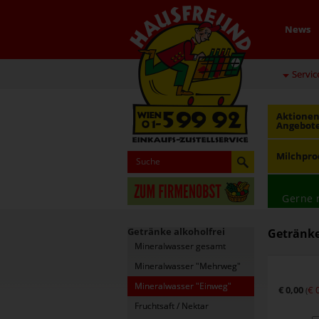
News
Servic
Aktionen
Angebot
Milchpro
Gerne 
Getränke alkoholfrei
Getränke
Mineralwasser gesamt
Mineralwasser "Mehrweg"
Mineralwasser "Einweg"
€ 0,00
€ 
(
Fruchtsaft / Nektar