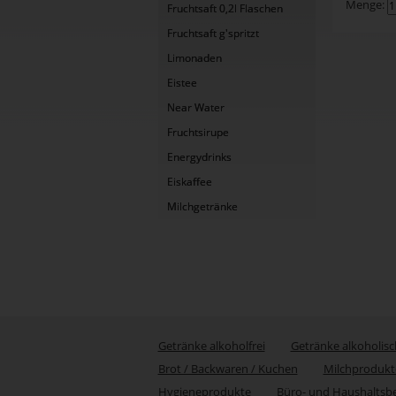
Menge:
Fruchtsaft 0,2l Flaschen
Fruchtsaft g'spritzt
Limonaden
Eistee
Near Water
Fruchtsirupe
Energydrinks
Eiskaffee
Milchgetränke
Getränke alkoholfrei
Getränke alkoholisc
Brot / Backwaren / Kuchen
Milchprodukt
Hygieneprodukte
Büro- und Haushaltsb