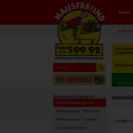
News
Servic
Aktionen
Angebot
Milchpro
Gerne 
Getränke alkoholfrei
Getränke
Mineralwasser gesamt
Mineralwasser "Mehrweg"
Mineralwasser "Einweg"
€ 0,00
€ 
(
Fruchtsaft / Nektar