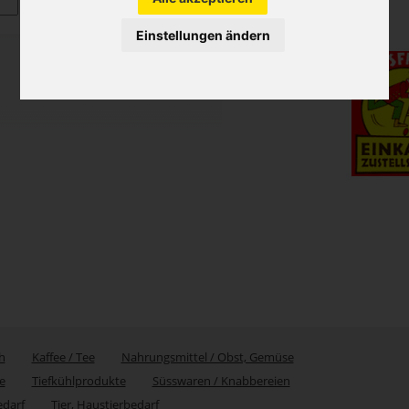
Einstellungen ändern
h
Kaffee / Tee
Nahrungsmittel / Obst, Gemüse
e
Tiefkühlprodukte
Süsswaren / Knabbereien
edarf
Tier, Haustierbedarf