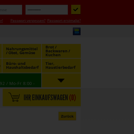
r!
Passwort vergessen?
Passwort erstmalig?
Brot /
Nahrungsmittel
Backwaren /
/ Obst, Gemüse
Kuchen
Büro- und
Tier,
e
Haushaltsbedarf
Haustierbedarf
92 / Mo-Fr 8:00 -
IHR EINKAUFSWAGEN
(
0
)