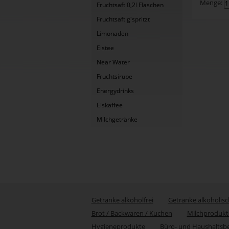
Menge:
Fruchtsaft 0,2l Flaschen
Fruchtsaft g'spritzt
Limonaden
Eistee
Near Water
Fruchtsirupe
Energydrinks
Eiskaffee
Milchgetränke
Getränke alkoholfrei
Getränke alkoholisc
Brot / Backwaren / Kuchen
Milchprodukt
Hygieneprodukte
Büro- und Haushaltsb