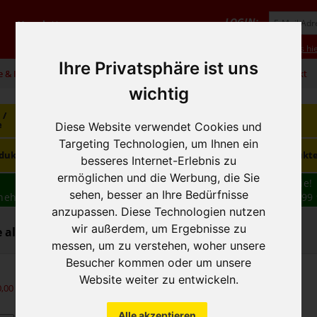
LOGIN:
Newsletter
Vorteile
Hilfe/FAQ
Anmeldung
Neukunde? Infos hie
Ihre Privatsphäre ist uns
e & Infos
01 / 599 92
office@hausfreund.at
Kontakt
wichtig
 /
Getränke
Getränke
Kaffee / Tee
e
alkoholfrei
alkoholisch
Diese Website verwendet Cookies und
Targeting Technologien, um Ihnen ein
Süsswaren /
dukte
Tiefkühlprodukte
Hygieneprodukt
Knabbereien
besseres Internet-Erlebnis zu
ermöglichen und die Werbung, die Sie
Wir haben freie und zeitnahe Liefertermine für Sie!
sehen, besser an Ihre Bedürfnisse
nehmen wir Ihre
BESTELLUNG
auch
TELEFONISCH
auf: 01 599 
anzupassen. Diese Technologien nutzen
16:30
wir außerdem, um Ergebnisse zu
 alkoholfrei - Mineralwasser gesamt
messen, um zu verstehen, woher unsere
Besucher kommen oder um unsere
Website weiter zu entwickeln.
0,00
exkl. MwSt.)
Alle akzeptieren