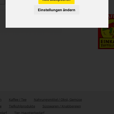
Einstellungen ändern
h
Kaffee / Tee
Nahrungsmittel / Obst, Gemüse
e
Tiefkühlprodukte
Süsswaren / Knabbereien
edarf
Tier, Haustierbedarf