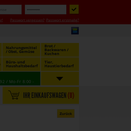
r!
Passwort vergessen?
Passwort erstmalig?
Brot /
Nahrungsmittel
Backwaren /
/ Obst, Gemüse
Kuchen
Büro- und
Tier,
e
Haushaltsbedarf
Haustierbedarf
92 / Mo-Fr 8:00 -
IHR EINKAUFSWAGEN
(
0
)