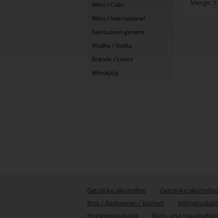
Menge:
Wein / Cider
Wein / International
Spirituosen gesamt
Wodka / Vodka
Brände / Liköre
Whisk(e)y
Getränke alkoholfrei
Getränke alkoholisc
Brot / Backwaren / Kuchen
Milchprodukt
Hygieneprodukte
Büro- und Haushaltsb