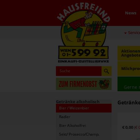
News
Servic
Aktionen
Angebot
Milchpro
Gerne 
Getränke alkoholisch
Getränke 
Bier / Weizenbier
Radler
Bier Alkoholfrei
€ 0,00
€ 
(
Sekt/ Prosecco/Champ.