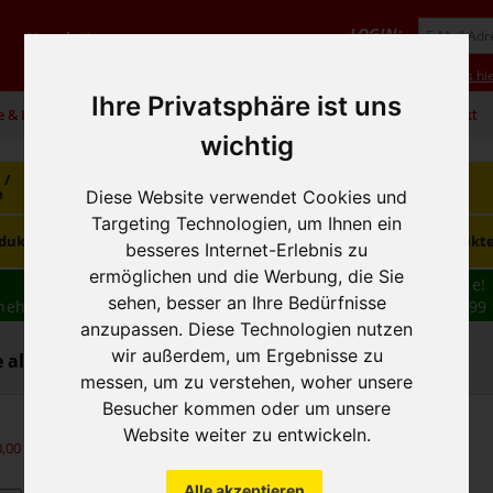
LOGIN:
Newsletter
Vorteile
Hilfe/FAQ
Anmeldung
Neukunde? Infos hie
Ihre Privatsphäre ist uns
e & Infos
01 / 599 92
office@hausfreund.at
Kontakt
wichtig
 /
Getränke
Getränke
Kaffee / Tee
e
alkoholfrei
alkoholisch
Diese Website verwendet Cookies und
Targeting Technologien, um Ihnen ein
Süsswaren /
dukte
Tiefkühlprodukte
Hygieneprodukt
Knabbereien
besseres Internet-Erlebnis zu
ermöglichen und die Werbung, die Sie
Wir haben freie und zeitnahe Liefertermine für Sie!
sehen, besser an Ihre Bedürfnisse
nehmen wir Ihre
BESTELLUNG
auch
TELEFONISCH
auf: 01 599 
anzupassen. Diese Technologien nutzen
16:30
wir außerdem, um Ergebnisse zu
alkoholisch - Bier / Weizenbier
messen, um zu verstehen, woher unsere
Besucher kommen oder um unsere
Website weiter zu entwickeln.
0,00
exkl. MwSt.)
Alle akzeptieren