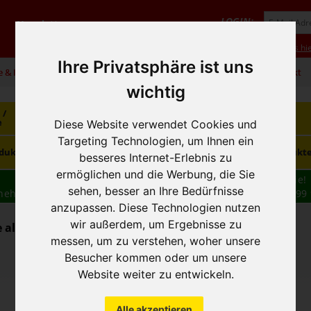
LOGIN:
Newsletter
Vorteile
Hilfe/FAQ
Anmeldung
Neukunde? Infos hie
Ihre Privatsphäre ist uns
e & Infos
01 / 599 92
office@hausfreund.at
Kontakt
wichtig
 /
Getränke
Getränke
Kaffee / Tee
e
alkoholfrei
alkoholisch
Diese Website verwendet Cookies und
Targeting Technologien, um Ihnen ein
Süsswaren /
dukte
Tiefkühlprodukte
Hygieneprodukt
Knabbereien
besseres Internet-Erlebnis zu
ermöglichen und die Werbung, die Sie
Wir haben freie und zeitnahe Liefertermine für Sie!
sehen, besser an Ihre Bedürfnisse
nehmen wir Ihre
BESTELLUNG
auch
TELEFONISCH
auf: 01 599 
anzupassen. Diese Technologien nutzen
16:30
wir außerdem, um Ergebnisse zu
alkoholisch - Bier / Weizenbier
messen, um zu verstehen, woher unsere
Besucher kommen oder um unsere
Website weiter zu entwickeln.
Alle akzeptieren