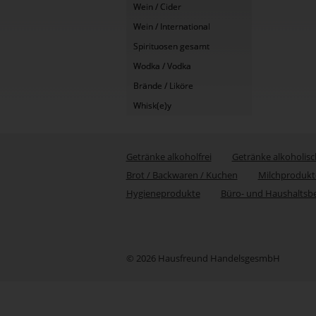
Wein / Cider
Wein / International
Spirituosen gesamt
Wodka / Vodka
Brände / Liköre
Whisk(e)y
Getränke alkoholfrei
Getränke alkoholisc
Brot / Backwaren / Kuchen
Milchprodukt
Hygieneprodukte
Büro- und Haushaltsb
© 2026 Hausfreund HandelsgesmbH