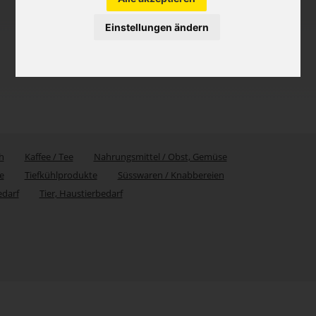
Einstellungen ändern
h
Kaffee / Tee
Nahrungsmittel / Obst, Gemüse
e
Tiefkühlprodukte
Süsswaren / Knabbereien
edarf
Tier, Haustierbedarf