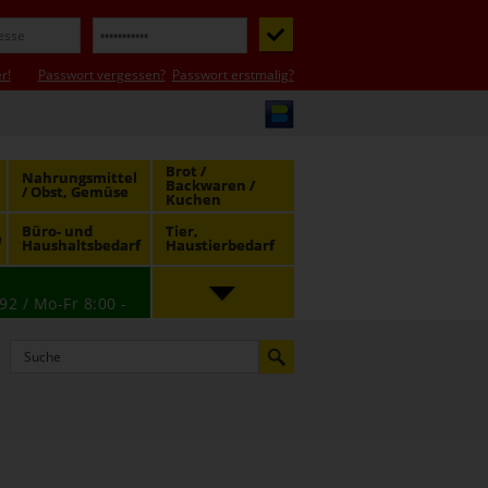
r!
Passwort vergessen?
Passwort erstmalig?
Brot /
Nahrungsmittel
Backwaren /
/ Obst, Gemüse
Kuchen
Büro- und
Tier,
e
Haushaltsbedarf
Haustierbedarf
92 / Mo-Fr 8:00 -