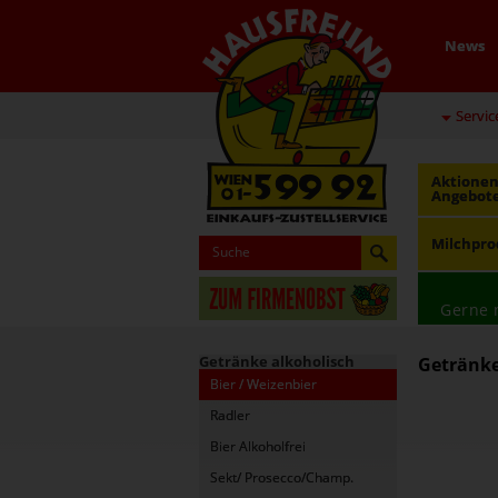
News
Servic
Aktionen
Angebot
Milchpro
Gerne 
Getränke alkoholisch
Getränke 
Bier / Weizenbier
Radler
Bier Alkoholfrei
Sekt/ Prosecco/Champ.