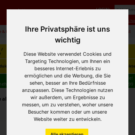
LOGIN:
Newsletter
Vorteile
Hilfe/FAQ
Anmeldung
Neukunde? Infos hie
Ihre Privatsphäre ist uns
e & Infos
01 / 599 92
office@hausfreund.at
Kontakt
wichtig
 /
Getränke
Getränke
Kaffee / Tee
e
alkoholfrei
alkoholisch
Diese Website verwendet Cookies und
Targeting Technologien, um Ihnen ein
Süsswaren /
dukte
Tiefkühlprodukte
Hygieneprodukt
Knabbereien
besseres Internet-Erlebnis zu
ermöglichen und die Werbung, die Sie
Wir haben freie und zeitnahe Liefertermine für Sie!
sehen, besser an Ihre Bedürfnisse
nehmen wir Ihre
BESTELLUNG
auch
TELEFONISCH
auf: 01 599 
anzupassen. Diese Technologien nutzen
16:30
wir außerdem, um Ergebnisse zu
alkoholisch - Bier / Weizenbier
messen, um zu verstehen, woher unsere
Besucher kommen oder um unsere
Website weiter zu entwickeln.
Alle akzeptieren