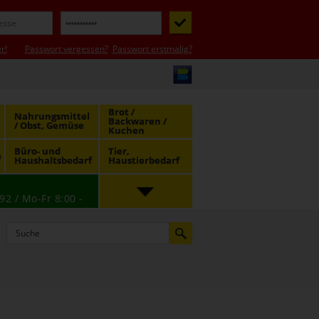
r!
Passwort vergessen?
Passwort erstmalig?
Brot /
Nahrungsmittel
Backwaren /
/ Obst, Gemüse
Kuchen
Büro- und
Tier,
e
Haushaltsbedarf
Haustierbedarf
92 / Mo-Fr 8:00 -