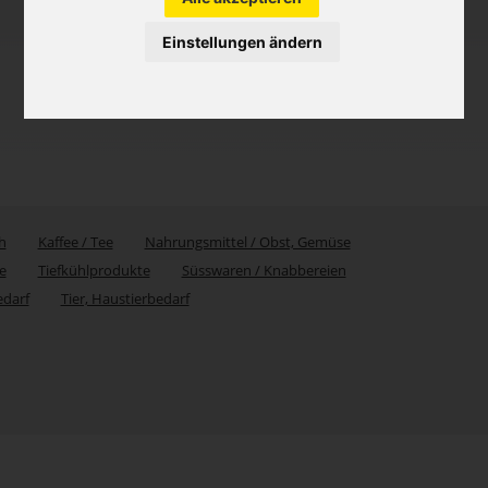
Einstellungen ändern
h
Kaffee / Tee
Nahrungsmittel / Obst, Gemüse
e
Tiefkühlprodukte
Süsswaren / Knabbereien
edarf
Tier, Haustierbedarf