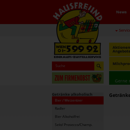
News
Servic
Aktionen
Angebot
Milchpro
Gerne 
Getränke alkoholisch
Getränke 
Bier / Weizenbier
Radler
Bier Alkoholfrei
Sekt/ Prosecco/Champ.