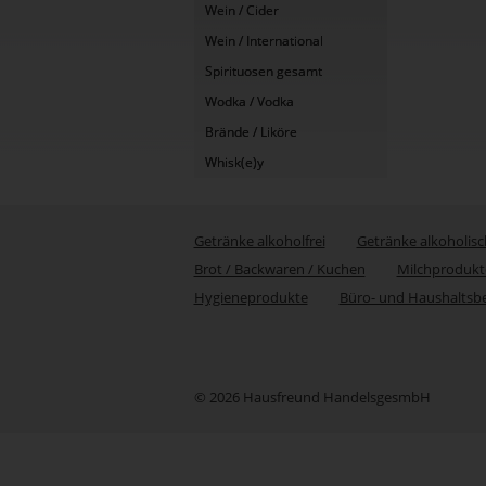
Wein / Cider
Wein / International
Spirituosen gesamt
Wodka / Vodka
Brände / Liköre
Whisk(e)y
Getränke alkoholfrei
Getränke alkoholisc
Brot / Backwaren / Kuchen
Milchprodukt
Hygieneprodukte
Büro- und Haushaltsb
© 2026 Hausfreund HandelsgesmbH