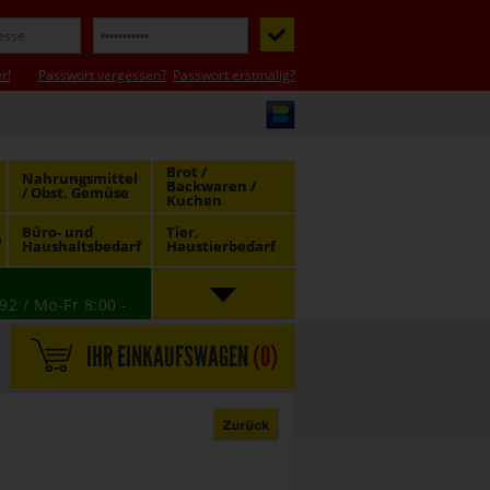
r!
Passwort vergessen?
Passwort erstmalig?
Brot /
Nahrungsmittel
Backwaren /
/ Obst, Gemüse
Kuchen
Büro- und
Tier,
e
Haushaltsbedarf
Haustierbedarf
92 / Mo-Fr 8:00 -
IHR EINKAUFSWAGEN
(
0
)