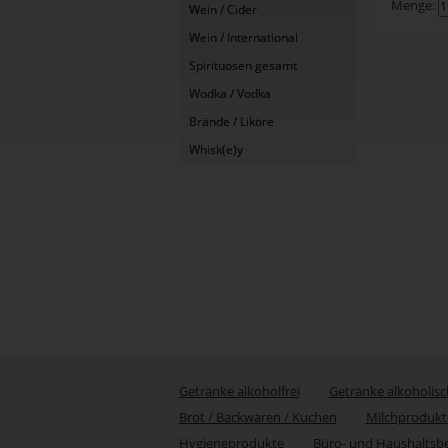
Menge:
Wein / Cider
Wein / International
Spirituosen gesamt
Wodka / Vodka
Brände / Liköre
Whisk(e)y
Getränke alkoholfrei
Getränke alkoholisc
Brot / Backwaren / Kuchen
Milchprodukt
Hygieneprodukte
Büro- und Haushaltsb