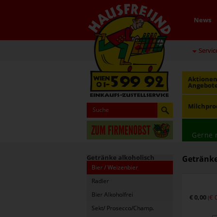
News
Servic
Aktionen
Angebot
Milchpro
Gerne 
Getränke alkoholisch
Getränke 
Bier / Weizenbier
Radler
Bier Alkoholfrei
€ 0,00
€ 
(
Sekt/ Prosecco/Champ.