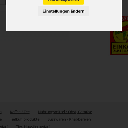
Einstellungen ändern
h
Kaffee / Tee
Nahrungsmittel / Obst, Gemüse
e
Tiefkühlprodukte
Süsswaren / Knabbereien
edarf
Tier, Haustierbedarf