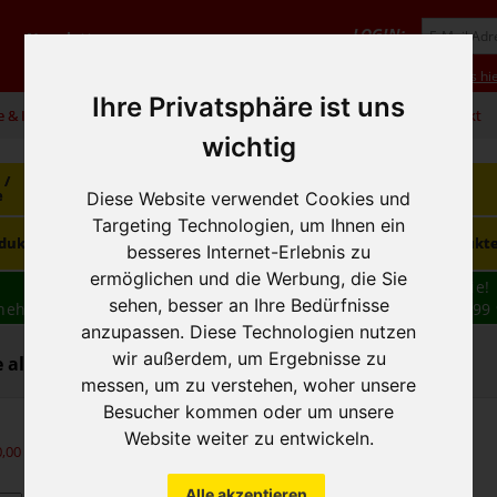
LOGIN:
Newsletter
Vorteile
Hilfe/FAQ
Anmeldung
Neukunde? Infos hie
Ihre Privatsphäre ist uns
e & Infos
01 / 599 92
office@hausfreund.at
Kontakt
wichtig
 /
Getränke
Getränke
Kaffee / Tee
e
alkoholfrei
alkoholisch
Diese Website verwendet Cookies und
Targeting Technologien, um Ihnen ein
Süsswaren /
dukte
Tiefkühlprodukte
Hygieneprodukt
Knabbereien
besseres Internet-Erlebnis zu
ermöglichen und die Werbung, die Sie
Wir haben freie und zeitnahe Liefertermine für Sie!
sehen, besser an Ihre Bedürfnisse
nehmen wir Ihre
BESTELLUNG
auch
TELEFONISCH
auf: 01 599 
anzupassen. Diese Technologien nutzen
16:30
wir außerdem, um Ergebnisse zu
alkoholisch - Bier / Weizenbier
messen, um zu verstehen, woher unsere
Besucher kommen oder um unsere
Website weiter zu entwickeln.
0,00
exkl. MwSt.)
Alle akzeptieren