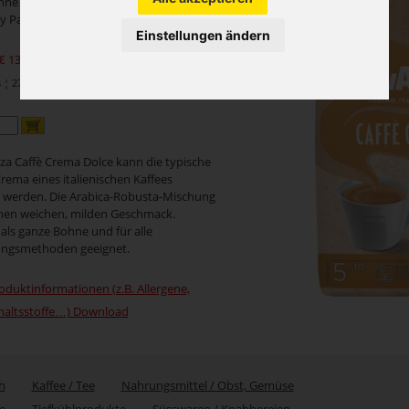
hne
ay Packung
Einstellungen ändern
€ 139,95
exkl. MwSt.)
¦ 27,99 je 1 Kilo
za Caffè Crema Dolce kann die typische
rema eines italienischen Kaffees
 werden. Die Arabica-Robusta-Mischung
inen weichen, milden Geschmack.
 als ganze Bohne und für alle
ungsmethoden geeignet.
oduktinformationen (z.B. Allergene,
haltsstoffe…) Download
h
Kaffee / Tee
Nahrungsmittel / Obst, Gemüse