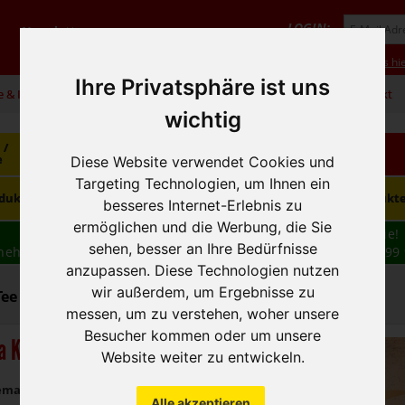
LOGIN:
Newsletter
Vorteile
Hilfe/FAQ
Anmeldung
Neukunde? Infos hie
Ihre Privatsphäre ist uns
e & Infos
01 / 599 92
office@hausfreund.at
Kontakt
wichtig
 /
Getränke
Getränke
Kaffee / Tee
e
alkoholfrei
alkoholisch
Diese Website verwendet Cookies und
Targeting Technologien, um Ihnen ein
Süsswaren /
dukte
Tiefkühlprodukte
Hygieneprodukt
Knabbereien
besseres Internet-Erlebnis zu
ermöglichen und die Werbung, die Sie
Wir haben freie und zeitnahe Liefertermine für Sie!
sehen, besser an Ihre Bedürfnisse
nehmen wir Ihre
BESTELLUNG
auch
TELEFONISCH
auf: 01 599 
16:30
anzupassen. Diese Technologien nutzen
wir außerdem, um Ergebnisse zu
Tee - Kaffee ganze Bohne
messen, um zu verstehen, woher unsere
Besucher kommen oder um unsere
a Kaffee
Website weiter zu entwickeln.
ema Dolce
Alle akzeptieren