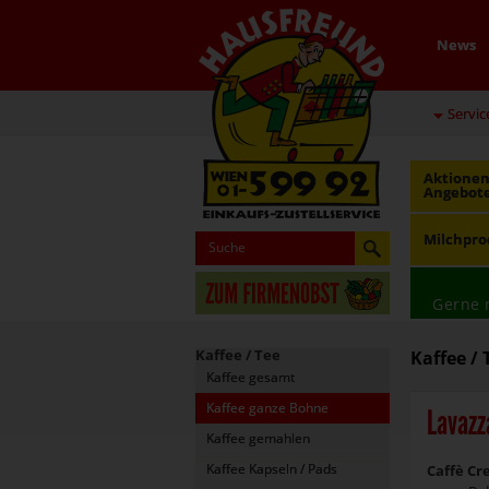
News
Servic
Aktionen
Angebot
Milchpro
Gerne 
Kaffee / Tee
Kaffee / 
Kaffee gesamt
Kaffee ganze Bohne
Lavazz
Kaffee gemahlen
Kaffee Kapseln / Pads
Caffè Cr