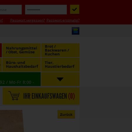
r!
Passwort vergessen?
Passwort erstmalig?
Brot /
Nahrungsmittel
Backwaren /
/ Obst, Gemüse
Kuchen
Büro- und
Tier,
e
Haushaltsbedarf
Haustierbedarf
92 / Mo-Fr 8:00 -
IHR EINKAUFSWAGEN
(
0
)