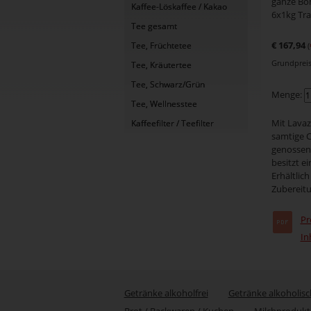
ganze Bo
Kaffee-Löskaffee / Kakao
6x1kg Tr
Tee gesamt
€ 167,94
Tee, Früchtetee
(
Grundpreis 
Tee, Kräutertee
Tee, Schwarz/Grün
Menge:
Tee, Wellnesstee
Mit Lavaz
Kaffeefilter / Teefilter
samtige C
genossen
besitzt e
Erhältlich
Zubereit
Pr
In
Getränke alkoholfrei
Getränke alkoholisc