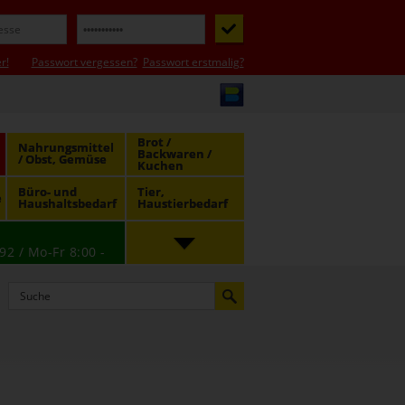
r!
Passwort vergessen?
Passwort erstmalig?
Brot /
Nahrungsmittel
Backwaren /
/ Obst, Gemüse
Kuchen
Büro- und
Tier,
e
Haushaltsbedarf
Haustierbedarf
92 / Mo-Fr 8:00 -