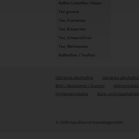
Kaffee-Löskaffee / Kakao
Tee gesamt
Tee, Früchtetee
Tee, Kräutertee
Tee, Schwarz/Grün
Tee, Wellnesstee
Kaffeefilter / Teefilter
Getränke alkoholfrei
Getränke alkoholisc
Brot / Backwaren / Kuchen
Milchprodukt
Hygieneprodukte
Büro- und Haushaltsb
© 2026 Hausfreund HandelsgesmbH