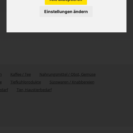
Einstellungen ändern
h
Kaffee / Tee
Nahrungsmittel / Obst, Gemüse
e
Tiefkühlprodukte
Süsswaren / Knabbereien
edarf
Tier, Haustierbedarf