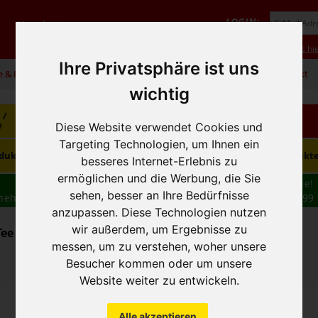
LOGIN:
Newsletter
Vorteile
Hilfe/FAQ
Anmeldung
Neukunde? Infos hie
Ihre Privatsphäre ist uns
e & Infos
01 / 599 92
office@hausfreund.at
Kontakt
wichtig
 /
Getränke
Getränke
Kaffee / Tee
e
alkoholfrei
alkoholisch
Diese Website verwendet Cookies und
Targeting Technologien, um Ihnen ein
Süsswaren /
dukte
Tiefkühlprodukte
Hygieneprodukt
Knabbereien
besseres Internet-Erlebnis zu
ermöglichen und die Werbung, die Sie
Wir haben freie und zeitnahe Liefertermine für Sie!
sehen, besser an Ihre Bedürfnisse
nehmen wir Ihre
BESTELLUNG
auch
TELEFONISCH
auf: 01 599 
anzupassen. Diese Technologien nutzen
16:30
wir außerdem, um Ergebnisse zu
Tee - Kaffee ganze Bohne
messen, um zu verstehen, woher unsere
Besucher kommen oder um unsere
Website weiter zu entwickeln.
Alle akzeptieren