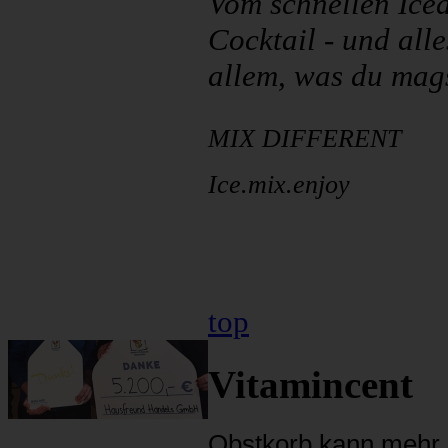
Vom schnellen Iced
Cocktail - und all
allem, was du mags
MIX DIFFERENT
Ice.mix.enjoy
top
Vitamincent
Obstkorb kann mehr, a