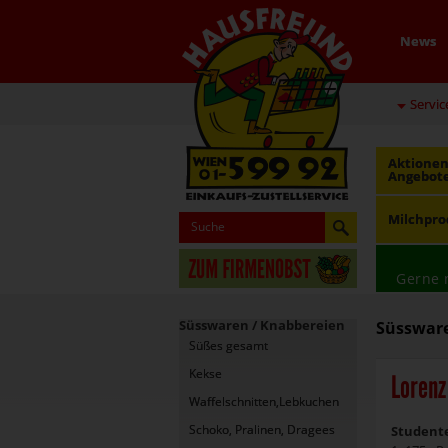
News
Servic
Aktionen
Angebot
Milchpro
Gerne 
Süsswaren / Knabbereien
Süssware
Süßes gesamt
Kekse
Lorenz
Waffelschnitten,Lebkuchen
Schoko, Pralinen, Dragees
Studente