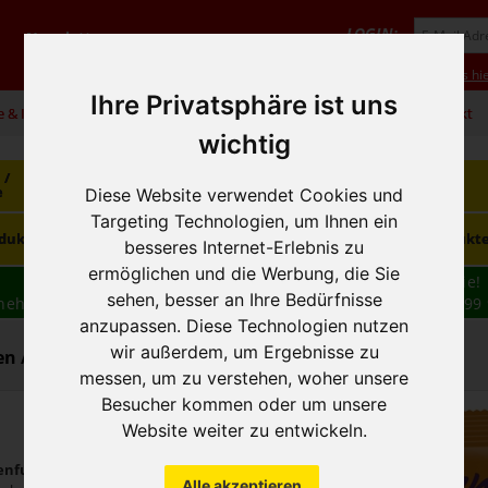
LOGIN:
Newsletter
Vorteile
Hilfe/FAQ
Anmeldung
Neukunde? Infos hie
Ihre Privatsphäre ist uns
e & Infos
01 / 599 92
office@hausfreund.at
Kontakt
wichtig
 /
Getränke
Getränke
Kaffee / Tee
e
alkoholfrei
alkoholisch
Diese Website verwendet Cookies und
Targeting Technologien, um Ihnen ein
Süsswaren /
dukte
Tiefkühlprodukte
Hygieneprodukt
Knabbereien
besseres Internet-Erlebnis zu
ermöglichen und die Werbung, die Sie
Wir haben freie und zeitnahe Liefertermine für Sie!
sehen, besser an Ihre Bedürfnisse
nehmen wir Ihre
BESTELLUNG
auch
TELEFONISCH
auf: 01 599 
anzupassen. Diese Technologien nutzen
16:30
wir außerdem, um Ergebnisse zu
n / Knabbereien - Nüsse, getrocknete Früchte
messen, um zu verstehen, woher unsere
Besucher kommen oder um unsere
Website weiter zu entwickeln.
nfutter Original
Alle akzeptieren