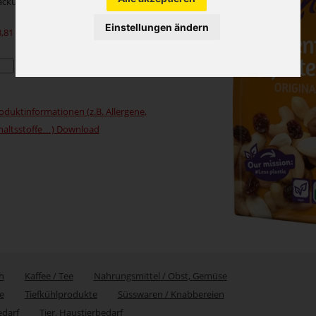
ackung
Einstellungen ändern
3,81
exkl. MwSt.)
oduktinformationen (z.B. Allergene,
haltsstoffe…) Download
h
Kaffee / Tee
Nahrungsmittel / Obst, Gemüse
e
Tiefkühlprodukte
Süsswaren / Knabbereien
edarf
Tier, Haustierbedarf