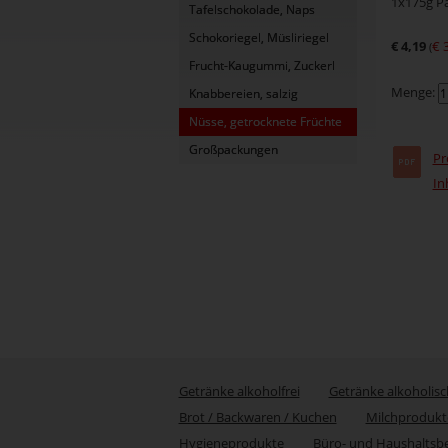
1x175g P
Tafelschokolade, Naps
Schokoriegel, Müsliriegel
€ 4,19
€ 
(
Frucht-Kaugummi, Zuckerl
Menge:
Knabbereien, salzig
Nüsse, getrocknete Früchte
Großpackungen
Pr
In
Getränke alkoholfrei
Getränke alkoholisc
Brot / Backwaren / Kuchen
Milchprodukt
Hygieneprodukte
Büro- und Haushaltsb