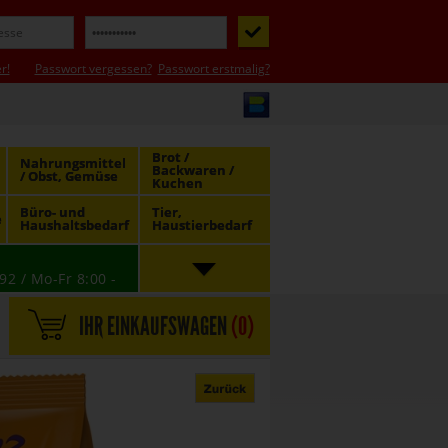
r!
Passwort vergessen?
Passwort erstmalig?
Brot /
Nahrungsmittel
Backwaren /
/ Obst, Gemüse
Kuchen
Büro- und
Tier,
e
Haushaltsbedarf
Haustierbedarf
92 / Mo-Fr 8:00 -
IHR EINKAUFSWAGEN
(
0
)